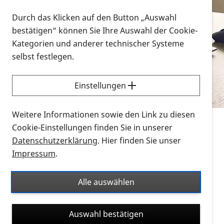
Vorlesen
Durch das Klicken auf den Button „Auswahl
bestätigen“ können Sie Ihre Auswahl der Cookie-
Alle Infomaterialien in verschiedenen
Kategorien und anderer technischer Systeme
Formaten an einem Ort
selbst festlegen.
Sie möchten wissen, wie Sie nach Infonmaterial
suchen und dieses bestellen bzw. herunterladen
Einstellungen
können? Schauen Sie sich die
Erklärvideos zum
Thema Infomaterial auf der PRO RETINA-Website
Weitere Informationen sowie den Link zu diesen
für blinde und sehbehinderte Menschen an.
Cookie-Einstellungen finden Sie in unserer
Datenschutzerklärung
. Hier finden Sie unser
Auf dieser Seite finden Sie sämtliches Infomaterial
Impressum
.
der PRO RETINA in all seinen Formaten an einem
Ort. Nutzen Sie den Formatfilter, um ausschließlich
Alle auswählen
nach Flyern und Broschüren, Audios oder Videos zu
suchen. Die meisten Flyer und Broschüren werden in
Auswahl bestätigen
verschiedenen Formaten angeboten: zur