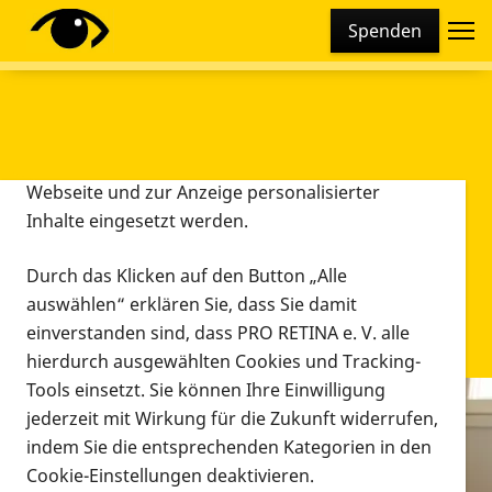
Cookie-Einstellungen
Spenden
Diese Webseite setzt verschiedene Cookies und
Tracking-Tools ein. Dies beinhaltet Cookies und
Tracking-Tools, die für den Betrieb der Webseite
technisch notwendig sind, die zu statistischen
Zwecken sowie zur besseren Bedienbarkeit der
Webseite und zur Anzeige personalisierter
Inhalte eingesetzt werden.
Durch das Klicken auf den Button „Alle
auswählen“ erklären Sie, dass Sie damit
einverstanden sind, dass PRO RETINA e. V. alle
hierdurch ausgewählten Cookies und Tracking-
Tools einsetzt. Sie können Ihre Einwilligung
jederzeit mit Wirkung für die Zukunft widerrufen,
Infomaterial
indem Sie die entsprechenden Kategorien in den
Infomaterial
Cookie-Einstellungen deaktivieren.