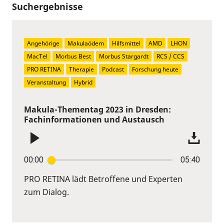
Suchergebnisse
Angehörige
Makulaödem
Hilfsmittel
AMD
LHON
MacTel
Morbus Best
Morbus Stargardt
RCS / CCS
PRO RETINA
Therapie
Podcast
Forschung heute
Veranstaltung
Hybrid
Makula-Thementag 2023 in Dresden:
Fachinformationen und Austausch
00:00
05:40
PRO RETINA lädt Betroffene und Experten
zum Dialog.