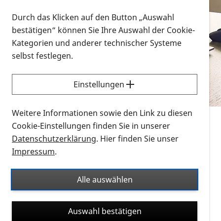
Vorlesen
Durch das Klicken auf den Button „Auswahl
bestätigen“ können Sie Ihre Auswahl der Cookie-
Alle Infomaterialien in verschiedenen
Kategorien und anderer technischer Systeme
Formaten an einem Ort
selbst festlegen.
Sie möchten wissen, wie Sie nach Infonmaterial
suchen und dieses bestellen bzw. herunterladen
Einstellungen
können? Schauen Sie sich die
Erklärvideos zum
Thema Infomaterial auf der PRO RETINA-Website
Weitere Informationen sowie den Link zu diesen
für blinde und sehbehinderte Menschen an.
Cookie-Einstellungen finden Sie in unserer
Datenschutzerklärung
. Hier finden Sie unser
Auf dieser Seite finden Sie sämtliches Infomaterial
Impressum
.
der PRO RETINA in all seinen Formaten an einem
Ort. Nutzen Sie den Formatfilter, um ausschließlich
Alle auswählen
nach Flyern und Broschüren, Audios oder Videos zu
suchen. Die meisten Flyer und Broschüren werden in
Auswahl bestätigen
verschiedenen Formaten angeboten: zur