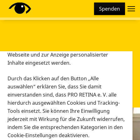
Cookie-Einstellungen
Spenden
Diese Webseite setzt verschiedene Cookies und
Tracking-Tools ein. Dies beinhaltet Cookies und
Tracking-Tools, die für den Betrieb der Webseite
technisch notwendig sind, die zu statistischen
Zwecken sowie zur besseren Bedienbarkeit der
Webseite und zur Anzeige personalisierter
Inhalte eingesetzt werden.
Durch das Klicken auf den Button „Alle
auswählen“ erklären Sie, dass Sie damit
einverstanden sind, dass PRO RETINA e. V. alle
hierdurch ausgewählten Cookies und Tracking-
Tools einsetzt. Sie können Ihre Einwilligung
jederzeit mit Wirkung für die Zukunft widerrufen,
Infomaterial
indem Sie die entsprechenden Kategorien in den
Infomaterial
Cookie-Einstellungen deaktivieren.