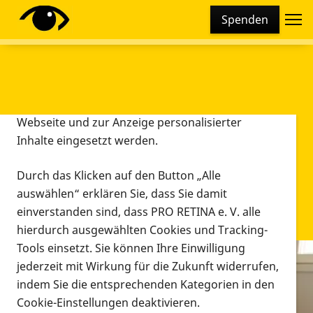
Cookie-Einstellungen
Spenden
Diese Webseite setzt verschiedene Cookies und
Tracking-Tools ein. Dies beinhaltet Cookies und
Tracking-Tools, die für den Betrieb der Webseite
technisch notwendig sind, die zu statistischen
Zwecken sowie zur besseren Bedienbarkeit der
Webseite und zur Anzeige personalisierter
Inhalte eingesetzt werden.
Durch das Klicken auf den Button „Alle
auswählen“ erklären Sie, dass Sie damit
einverstanden sind, dass PRO RETINA e. V. alle
hierdurch ausgewählten Cookies und Tracking-
Tools einsetzt. Sie können Ihre Einwilligung
jederzeit mit Wirkung für die Zukunft widerrufen,
Infomaterial
indem Sie die entsprechenden Kategorien in den
Infomaterial
Cookie-Einstellungen deaktivieren.