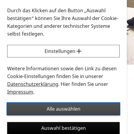
Vorlesen
Durch das Klicken auf den Button „Auswahl
bestätigen“ können Sie Ihre Auswahl der Cookie-
Alle Infomaterialien in verschiedenen
Kategorien und anderer technischer Systeme
Formaten an einem Ort
selbst festlegen.
Sie möchten wissen, wie Sie nach Infonmaterial
suchen und dieses bestellen bzw. herunterladen
Einstellungen
können? Schauen Sie sich die
Erklärvideos zum
Thema Infomaterial auf der PRO RETINA-Website
Weitere Informationen sowie den Link zu diesen
für blinde und sehbehinderte Menschen an.
Cookie-Einstellungen finden Sie in unserer
Datenschutzerklärung
. Hier finden Sie unser
Auf dieser Seite finden Sie sämtliches Infomaterial
Impressum
.
der PRO RETINA in all seinen Formaten an einem
Ort. Nutzen Sie den Formatfilter, um ausschließlich
Alle auswählen
nach Flyern und Broschüren, Audios oder Videos zu
suchen. Die meisten Flyer und Broschüren werden in
Auswahl bestätigen
verschiedenen Formaten angeboten: zur