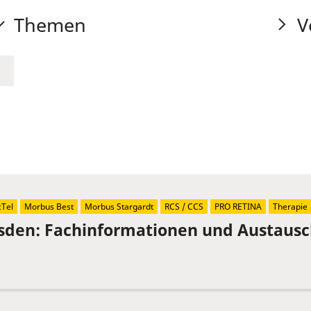
Themen
V
Tel
Morbus Best
Morbus Stargardt
RCS / CCS
PRO RETINA
Therapie
sden: Fachinformationen und Austaus