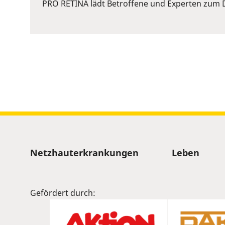
or
PRO RETINA lädt Betroffene und Experten zum D
Space
to
show
volume
slider.
Sitemap
Netzhauterkrankungen
Leben
Gefördert durch: