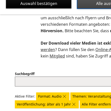
Auswahl bestätigen
Alle au
Auf dieser Seite finden Sie sämtliche
um ausschließlich nach Flyern und B
verschiedenen Formaten angeboten:
Hörversion.
Bitte beachten Sie, dass
Der Download vieler Medien ist exkl
werden
? Dann füllen Sie den
Online-
kein
Mitglied
sind, haben Sie Zugriff 
Suchbegriff
Aktive Filter:
Format: Audio
Themen: Veranstaltun
Veröffentlichung: älter als 1 Jahr
Alle Filter entfer