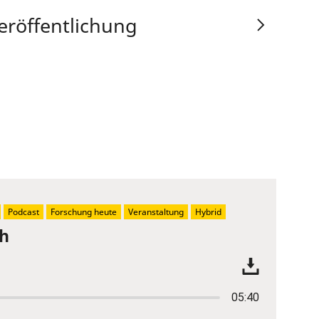
eröffentlichung
Podcast
Forschung heute
Veranstaltung
Hybrid
ch
05:40