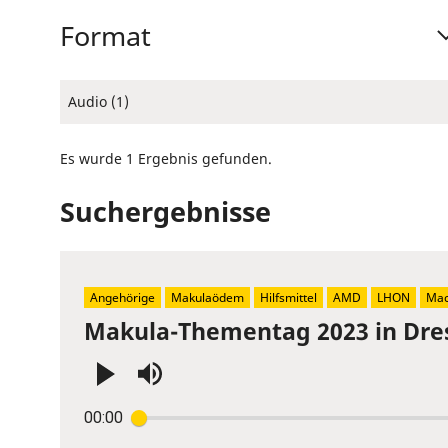
Format
Audio (1)
Es wurde 1 Ergebnis gefunden.
Suchergebnisse
Angehörige
Makulaödem
Hilfsmittel
AMD
LHON
Mac
Makula-Thementag 2023 in Dre
Press
00:00
Enter