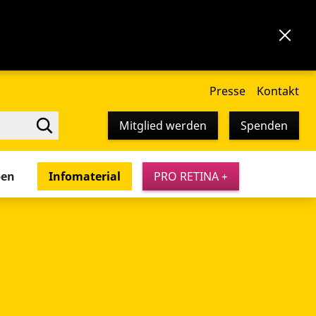
Presse
Kontakt
Mitglied werden
Spenden
pen
Infomaterial
PRO RETINA +