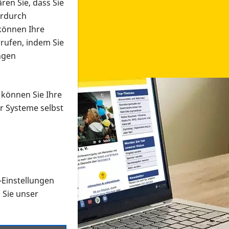
ren Sie, dass Sie
erdurch
 können Ihre
rrufen, indem Sie
ngen
 können Sie Ihre
r Systeme selbst
-Einstellungen
 in verschiedenen Formaten an e
n Sie unser
onmaterial suchen und dieses bestellen bzw. herunterladen
al auf der PRO RETINA-Website für blinde und sehbehi