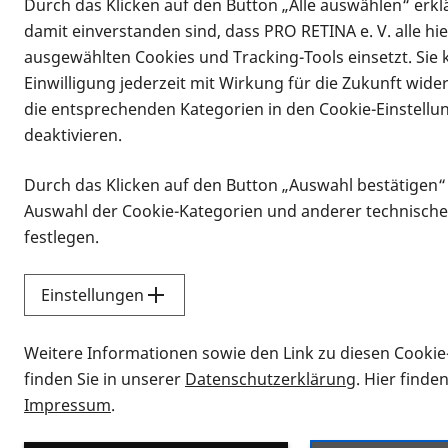
Durch das Klicken auf den Button „Alle auswählen“ erklä
damit einverstanden sind, dass PRO RETINA e. V. alle hi
ausgewählten Cookies und Tracking-Tools einsetzt. Sie
Einwilligung jederzeit mit Wirkung für die Zukunft wide
die entsprechenden Kategorien in den Cookie-Einstellu
deaktivieren.
Durch das Klicken auf den Button „Auswahl bestätigen“
Infomaterial
Auswahl der Cookie-Kategorien und anderer technische
Infomaterial
festlegen.
Einstellungen
Vorlesen
Weitere Informationen sowie den Link zu diesen Cookie
Alle Infomaterialien
finden Sie in unserer
Datenschutzerklärung
. Hier finde
Impressum
.
Sie möchten wissen, wie Sie nach Inf
Erklärvideos zum Thema Infomateri