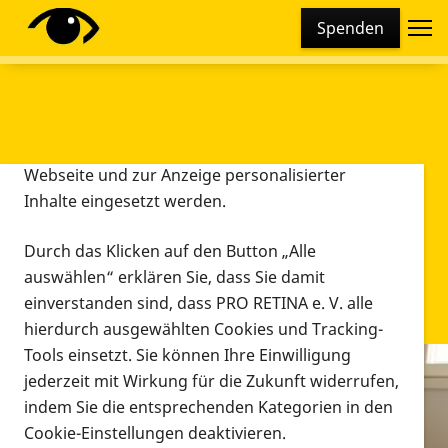
Cookie-Einstellungen
Spenden
Diese Webseite setzt verschiedene Cookies und
Tracking-Tools ein. Dies beinhaltet Cookies und
Tracking-Tools, die für den Betrieb der Webseite
technisch notwendig sind, die zu statistischen
Zwecken sowie zur besseren Bedienbarkeit der
Webseite und zur Anzeige personalisierter
Inhalte eingesetzt werden.
Durch das Klicken auf den Button „Alle
auswählen“ erklären Sie, dass Sie damit
einverstanden sind, dass PRO RETINA e. V. alle
hierdurch ausgewählten Cookies und Tracking-
Tools einsetzt. Sie können Ihre Einwilligung
jederzeit mit Wirkung für die Zukunft widerrufen,
Infomaterial
indem Sie die entsprechenden Kategorien in den
Infomaterial
Cookie-Einstellungen deaktivieren.