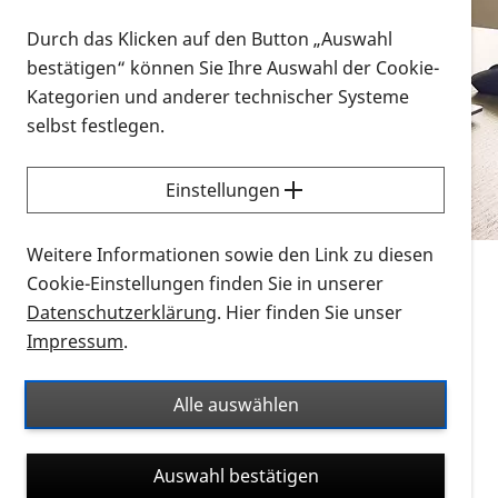
Vorlesen
Durch das Klicken auf den Button „Auswahl
bestätigen“ können Sie Ihre Auswahl der Cookie-
Alle Infomaterialien in verschiedenen
Kategorien und anderer technischer Systeme
Formaten an einem Ort
selbst festlegen.
Sie möchten wissen, wie Sie nach Infonmaterial
suchen und dieses bestellen bzw. herunterladen
Einstellungen
können? Schauen Sie sich die
Erklärvideos zum
Thema Infomaterial auf der PRO RETINA-Website
Weitere Informationen sowie den Link zu diesen
für blinde und sehbehinderte Menschen an.
Cookie-Einstellungen finden Sie in unserer
Datenschutzerklärung
. Hier finden Sie unser
Auf dieser Seite finden Sie sämtliches Infomaterial
Impressum
.
der PRO RETINA in all seinen Formaten an einem
Ort. Nutzen Sie den Formatfilter, um ausschließlich
Alle auswählen
nach Flyern und Broschüren, Audios oder Videos zu
suchen. Die meisten Flyer und Broschüren werden in
Auswahl bestätigen
verschiedenen Formaten angeboten: zur