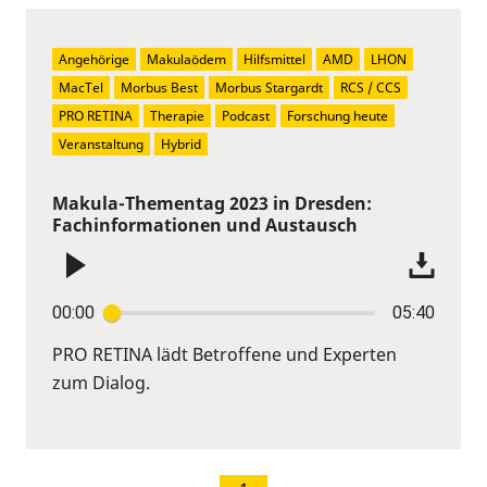
Angehörige
Makulaödem
Hilfsmittel
AMD
LHON
MacTel
Morbus Best
Morbus Stargardt
RCS / CCS
PRO RETINA
Therapie
Podcast
Forschung heute
Veranstaltung
Hybrid
Makula-Thementag 2023 in Dresden:
Fachinformationen und Austausch
00:00
05:40
PRO RETINA lädt Betroffene und Experten
zum Dialog.