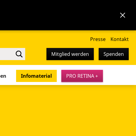
Presse
Kontakt
Mitglied werden
Spenden
pen
Infomaterial
PRO RETINA +