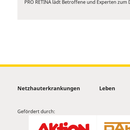
or
PRO RETINA lädt Betroffene und Experten zum D
Space
to
show
volume
slider.
Sitemap
Netzhauterkrankungen
Leben
Gefördert durch: