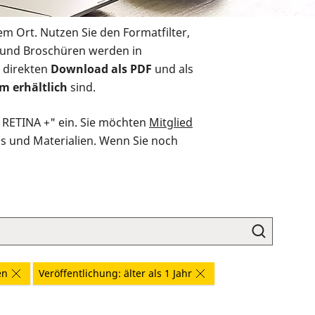
em Ort. Nutzen Sie den Formatfilter,
r und Broschüren werden in
 direkten
Download als PDF
und als
m erhältlich
sind.
O RETINA +" ein. Sie möchten
Mitglied
ds und Materialien. Wenn Sie noch
en
Veröffentlichung: älter als 1 Jahr