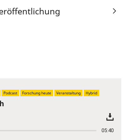
eröffentlichung
Podcast
Forschung heute
Veranstaltung
Hybrid
ch
05:40