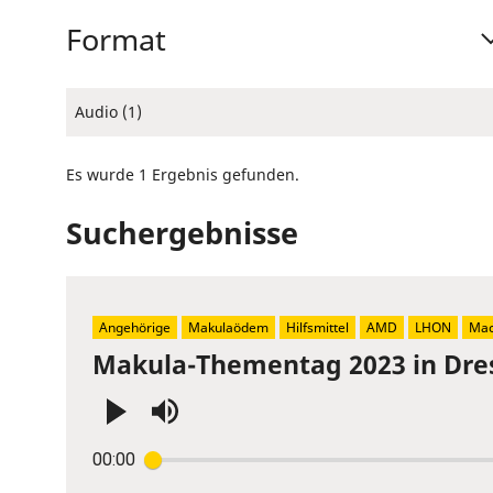
Format
Audio (1)
Es wurde 1 Ergebnis gefunden.
Suchergebnisse
Angehörige
Makulaödem
Hilfsmittel
AMD
LHON
Mac
Makula-Thementag 2023 in Dre
Press
00:00
Enter