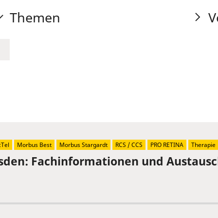
Themen
V
Tel
Morbus Best
Morbus Stargardt
RCS / CCS
PRO RETINA
Therapie
sden: Fachinformationen und Austaus