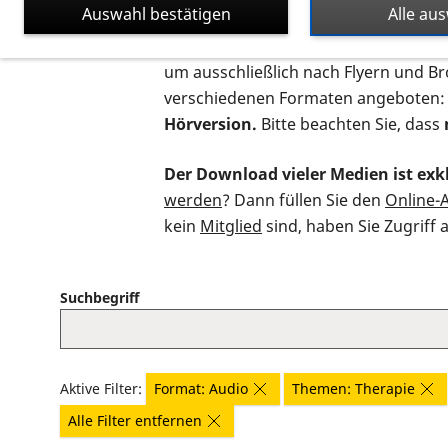
Auswahl bestätigen
Alle au
Auf dieser Seite finden Sie sämtliche
um ausschließlich nach Flyern und B
verschiedenen Formaten angeboten:
Hörversion.
Bitte beachten Sie, dass
Der Download vieler Medien ist exkl
werden
? Dann füllen Sie den
Online-
kein
Mitglied
sind, haben Sie Zugriff 
Suchbegriff
Aktive Filter:
Format: Audio
Themen: Therapie
Alle Filter entfernen