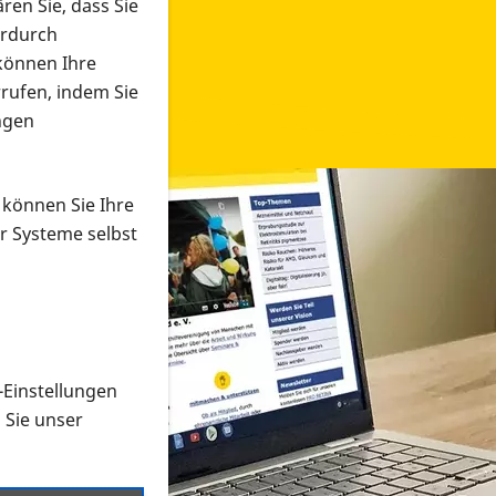
ren Sie, dass Sie
erdurch
 können Ihre
rrufen, indem Sie
ngen
 können Sie Ihre
r Systeme selbst
-Einstellungen
 in verschiedenen Formaten an e
n Sie unser
onmaterial suchen und dieses bestellen bzw. herunterladen
al auf der PRO RETINA-Website für blinde und sehbehi