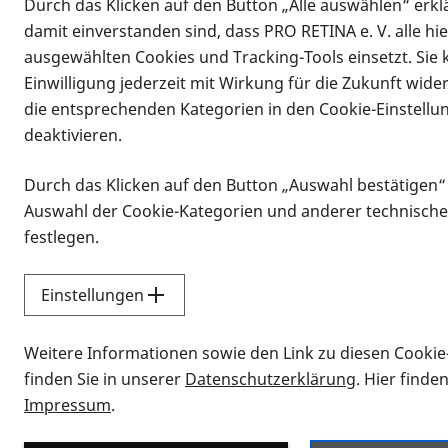
Durch das Klicken auf den Button „Alle auswählen“ erklä
damit einverstanden sind, dass PRO RETINA e. V. alle hi
ausgewählten Cookies und Tracking-Tools einsetzt. Sie
Einwilligung jederzeit mit Wirkung für die Zukunft wide
die entsprechenden Kategorien in den Cookie-Einstellu
deaktivieren.
Durch das Klicken auf den Button „Auswahl bestätigen“
Infomaterial
Auswahl der Cookie-Kategorien und anderer technische
Infomaterial
festlegen.
Einstellungen
Vorlesen
Weitere Informationen sowie den Link zu diesen Cookie
Alle Infomaterialien
finden Sie in unserer
Datenschutzerklärung
. Hier finde
Impressum
.
Sie möchten wissen, wie Sie nach Inf
Erklärvideos zum Thema Infomateri