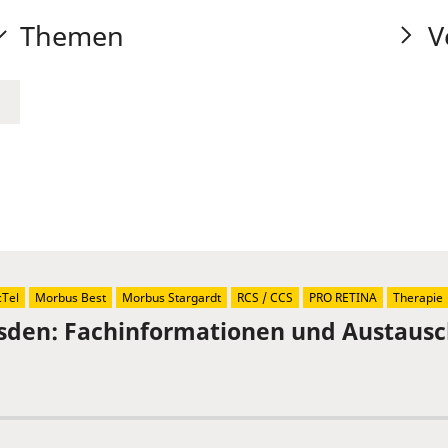
Themen
V
Tel
Morbus Best
Morbus Stargardt
RCS / CCS
PRO RETINA
Therapie
sden: Fachinformationen und Austaus