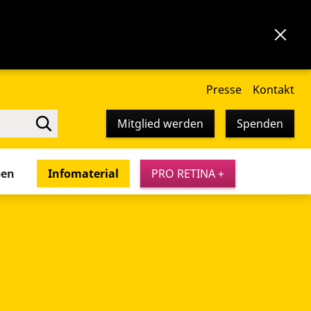
Presse
Kontakt
Mitglied werden
Spenden
pen
Infomaterial
PRO RETINA +