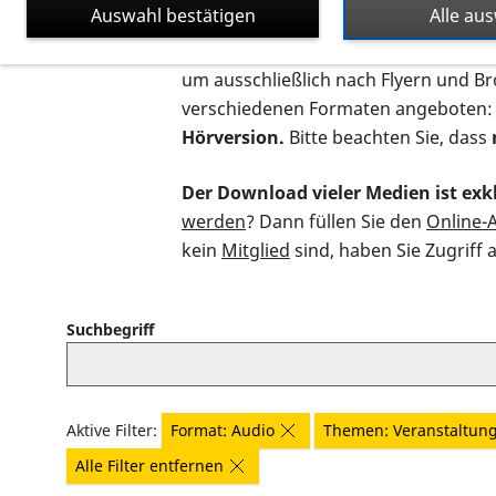
Auswahl bestätigen
Alle au
Auf dieser Seite finden Sie sämtliche
um ausschließlich nach Flyern und B
verschiedenen Formaten angeboten:
Hörversion.
Bitte beachten Sie, dass
Der Download vieler Medien ist exkl
werden
? Dann füllen Sie den
Online-
kein
Mitglied
sind, haben Sie Zugriff 
Suchbegriff
Aktive Filter:
Format: Audio
Themen: Veranstaltun
Alle Filter entfernen