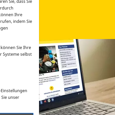
ren Sie, dass Sie
erdurch
 können Ihre
rrufen, indem Sie
ngen
 können Sie Ihre
r Systeme selbst
-Einstellungen
 in verschiedenen Formaten an e
n Sie unser
onmaterial suchen und dieses bestellen bzw. herunterladen
al auf der PRO RETINA-Website für blinde und sehbehi