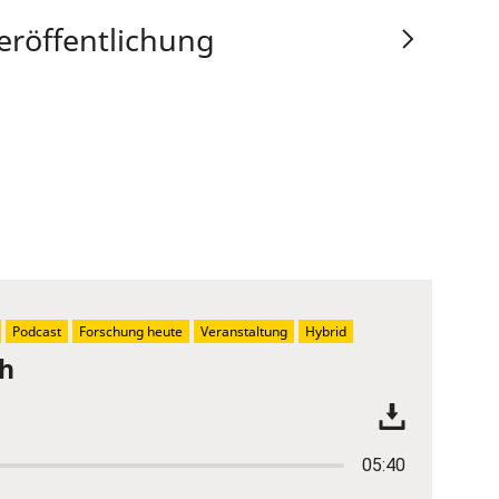
eröffentlichung
Podcast
Forschung heute
Veranstaltung
Hybrid
ch
05:40