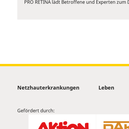
or
PRO RETINA lädt Betroffene und Experten zum D
Space
to
show
volume
slider.
Sitemap
Netzhauterkrankungen
Leben
Gefördert durch: