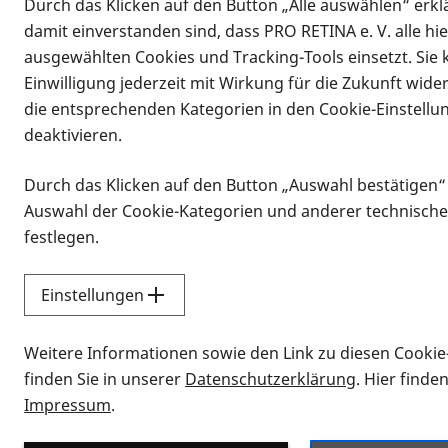
Durch das Klicken auf den Button „Alle auswählen“ erklä
damit einverstanden sind, dass PRO RETINA e. V. alle hi
ausgewählten Cookies und Tracking-Tools einsetzt. Sie
Einwilligung jederzeit mit Wirkung für die Zukunft wide
die entsprechenden Kategorien in den Cookie-Einstellu
deaktivieren.
Durch das Klicken auf den Button „Auswahl bestätigen“
Infomaterial
Auswahl der Cookie-Kategorien und anderer technische
Infomaterial
festlegen.
Einstellungen
Vorlesen
Weitere Informationen sowie den Link zu diesen Cookie
Alle Infomaterialien
finden Sie in unserer
Datenschutzerklärung
. Hier finde
Impressum
.
Sie möchten wissen, wie Sie nach Inf
Erklärvideos zum Thema Infomateri