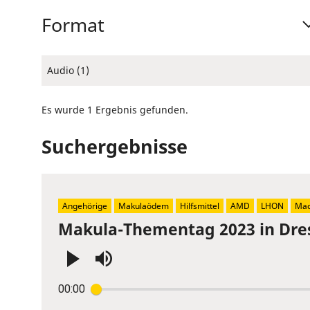
Format
Audio (1)
Es wurde 1 Ergebnis gefunden.
Suchergebnisse
Angehörige
Makulaödem
Hilfsmittel
AMD
LHON
Mac
Makula-Thementag 2023 in Dre
Press
00:00
Enter