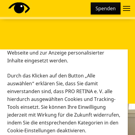
Cookie-Einstellungen
Spenden
Diese Webseite setzt verschiedene Cookies und
Tracking-Tools ein. Dies beinhaltet Cookies und
Tracking-Tools, die für den Betrieb der Webseite
technisch notwendig sind, die zu statistischen
Zwecken sowie zur besseren Bedienbarkeit der
Webseite und zur Anzeige personalisierter
Inhalte eingesetzt werden.
Durch das Klicken auf den Button „Alle
auswählen“ erklären Sie, dass Sie damit
einverstanden sind, dass PRO RETINA e. V. alle
hierdurch ausgewählten Cookies und Tracking-
Tools einsetzt. Sie können Ihre Einwilligung
jederzeit mit Wirkung für die Zukunft widerrufen,
Infomaterial
indem Sie die entsprechenden Kategorien in den
Infomaterial
Cookie-Einstellungen deaktivieren.