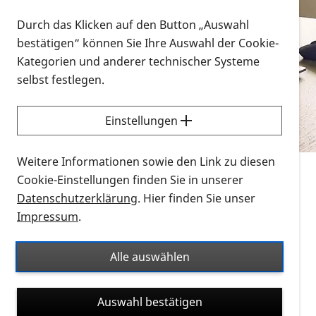
Vorlesen
Durch das Klicken auf den Button „Auswahl
bestätigen“ können Sie Ihre Auswahl der Cookie-
Alle Infomaterialien in verschiedenen
Kategorien und anderer technischer Systeme
Formaten an einem Ort
selbst festlegen.
Sie möchten wissen, wie Sie nach Infonmaterial
suchen und dieses bestellen bzw. herunterladen
Einstellungen
können? Schauen Sie sich die
Erklärvideos zum
Thema Infomaterial auf der PRO RETINA-Website
Weitere Informationen sowie den Link zu diesen
für blinde und sehbehinderte Menschen an.
Cookie-Einstellungen finden Sie in unserer
Datenschutzerklärung
. Hier finden Sie unser
Auf dieser Seite finden Sie sämtliches Infomaterial
Impressum
.
der PRO RETINA in all seinen Formaten an einem
Ort. Nutzen Sie den Formatfilter, um ausschließlich
Alle auswählen
nach Flyern und Broschüren, Audios oder Videos zu
suchen. Die meisten Flyer und Broschüren werden in
Auswahl bestätigen
verschiedenen Formaten angeboten: zur