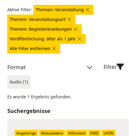
Aktive Filter:
Themen: Veranstaltung
Themen: Veranstaltungsart
Themen: Begleiterkrankungen
Veröffentlichung: älter als 1 Jahr
Alle Filter entfernen
Filter
Format
Audio (1)
Es wurde 1 Ergebnis gefunden.
Suchergebnisse
Angehörige
Makulaödem
Hilfsmittel
AMD
LHON