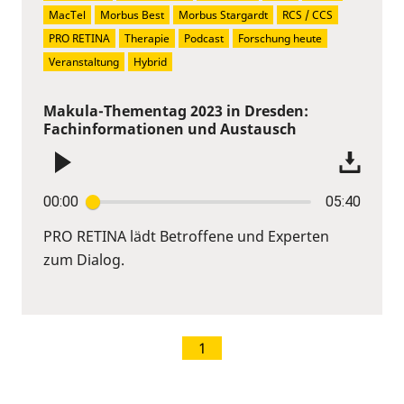
MacTel
Morbus Best
Morbus Stargardt
RCS / CCS
PRO RETINA
Therapie
Podcast
Forschung heute
Veranstaltung
Hybrid
Makula-Thementag 2023 in Dresden:
Fachinformationen und Austausch
00:00
05:40
PRO RETINA lädt Betroffene und Experten
zum Dialog.
1