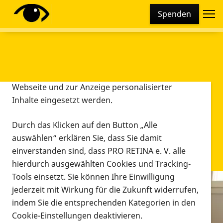
Cookie-Einstellungen
Spenden
Diese Webseite setzt verschiedene Cookies und
Tracking-Tools ein. Dies beinhaltet Cookies und
Tracking-Tools, die für den Betrieb der Webseite
technisch notwendig sind, die zu statistischen
Zwecken sowie zur besseren Bedienbarkeit der
Webseite und zur Anzeige personalisierter
Inhalte eingesetzt werden.
Durch das Klicken auf den Button „Alle
auswählen“ erklären Sie, dass Sie damit
einverstanden sind, dass PRO RETINA e. V. alle
hierdurch ausgewählten Cookies und Tracking-
Tools einsetzt. Sie können Ihre Einwilligung
jederzeit mit Wirkung für die Zukunft widerrufen,
Infomaterial
indem Sie die entsprechenden Kategorien in den
Infomaterial
Cookie-Einstellungen deaktivieren.