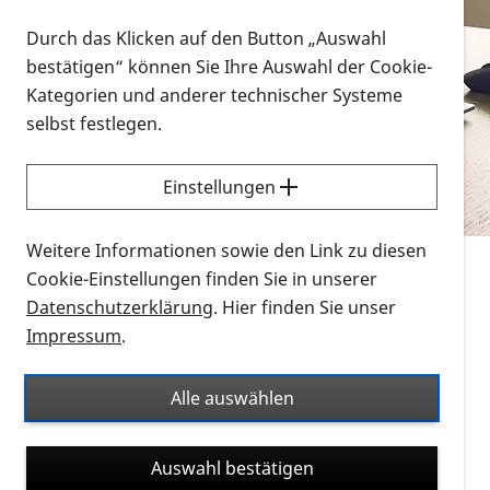
Vorlesen
Durch das Klicken auf den Button „Auswahl
bestätigen“ können Sie Ihre Auswahl der Cookie-
Alle Infomaterialien in verschiedenen
Kategorien und anderer technischer Systeme
Formaten an einem Ort
selbst festlegen.
Sie möchten wissen, wie Sie nach Infonmaterial
suchen und dieses bestellen bzw. herunterladen
Einstellungen
können? Schauen Sie sich die
Erklärvideos zum
Thema Infomaterial auf der PRO RETINA-Website
Weitere Informationen sowie den Link zu diesen
für blinde und sehbehinderte Menschen an.
Cookie-Einstellungen finden Sie in unserer
Datenschutzerklärung
. Hier finden Sie unser
Auf dieser Seite finden Sie sämtliches Infomaterial
Impressum
.
der PRO RETINA in all seinen Formaten an einem
Ort. Nutzen Sie den Formatfilter, um ausschließlich
Alle auswählen
nach Flyern und Broschüren, Audios oder Videos zu
suchen. Die meisten Flyer und Broschüren werden in
Auswahl bestätigen
verschiedenen Formaten angeboten: zur