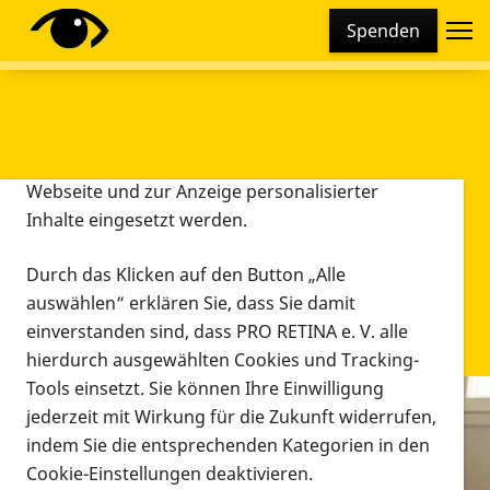
Cookie-Einstellungen
Spenden
Diese Webseite setzt verschiedene Cookies und
Tracking-Tools ein. Dies beinhaltet Cookies und
Tracking-Tools, die für den Betrieb der Webseite
technisch notwendig sind, die zu statistischen
Zwecken sowie zur besseren Bedienbarkeit der
Webseite und zur Anzeige personalisierter
Inhalte eingesetzt werden.
Durch das Klicken auf den Button „Alle
auswählen“ erklären Sie, dass Sie damit
einverstanden sind, dass PRO RETINA e. V. alle
hierdurch ausgewählten Cookies und Tracking-
Tools einsetzt. Sie können Ihre Einwilligung
jederzeit mit Wirkung für die Zukunft widerrufen,
Infomaterial
indem Sie die entsprechenden Kategorien in den
Infomaterial
Cookie-Einstellungen deaktivieren.