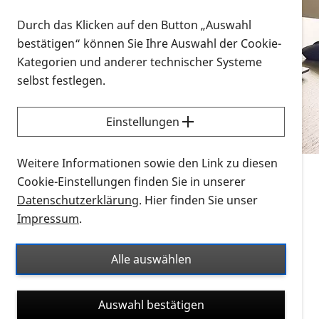
Vorlesen
Durch das Klicken auf den Button „Auswahl
bestätigen“ können Sie Ihre Auswahl der Cookie-
Alle Infomaterialien in verschiedenen
Kategorien und anderer technischer Systeme
Formaten an einem Ort
selbst festlegen.
Sie möchten wissen, wie Sie nach Infonmaterial
suchen und dieses bestellen bzw. herunterladen
Einstellungen
können? Schauen Sie sich die
Erklärvideos zum
Thema Infomaterial auf der PRO RETINA-Website
Weitere Informationen sowie den Link zu diesen
für blinde und sehbehinderte Menschen an.
Cookie-Einstellungen finden Sie in unserer
Datenschutzerklärung
. Hier finden Sie unser
Auf dieser Seite finden Sie sämtliches Infomaterial
Impressum
.
der PRO RETINA in all seinen Formaten an einem
Ort. Nutzen Sie den Formatfilter, um ausschließlich
Alle auswählen
nach Flyern und Broschüren, Audios oder Videos zu
suchen. Die meisten Flyer und Broschüren werden in
Auswahl bestätigen
verschiedenen Formaten angeboten: zur