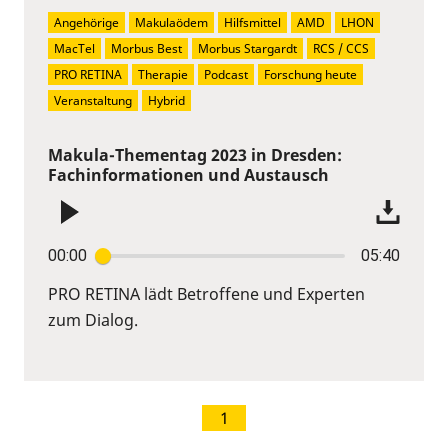
Angehörige
Makulaödem
Hilfsmittel
AMD
LHON
MacTel
Morbus Best
Morbus Stargardt
RCS / CCS
PRO RETINA
Therapie
Podcast
Forschung heute
Veranstaltung
Hybrid
Makula-Thementag 2023 in Dresden:
Fachinformationen und Austausch
00:00
05:40
PRO RETINA lädt Betroffene und Experten
zum Dialog.
1