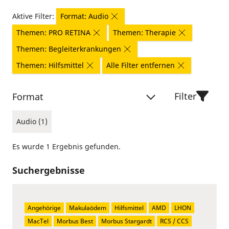
Aktive Filter:
Format: Audio
Themen: PRO RETINA
Themen: Therapie
Themen: Begleiterkrankungen
Themen: Hilfsmittel
Alle Filter entfernen
Filter
Format
Audio (1)
Es wurde 1 Ergebnis gefunden.
Suchergebnisse
Angehörige
Makulaödem
Hilfsmittel
AMD
LHON
MacTel
Morbus Best
Morbus Stargardt
RCS / CCS