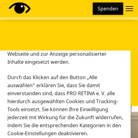
Cookie-Einstellungen
Spenden
Diese Webseite setzt verschiedene Cookies und
Tracking-Tools ein. Dies beinhaltet Cookies und
Tracking-Tools, die für den Betrieb der Webseite
technisch notwendig sind, die zu statistischen
Zwecken sowie zur besseren Bedienbarkeit der
Webseite und zur Anzeige personalisierter
Inhalte eingesetzt werden.
Durch das Klicken auf den Button „Alle
auswählen“ erklären Sie, dass Sie damit
einverstanden sind, dass PRO RETINA e. V. alle
hierdurch ausgewählten Cookies und Tracking-
Tools einsetzt. Sie können Ihre Einwilligung
jederzeit mit Wirkung für die Zukunft widerrufen,
Infomaterial
indem Sie die entsprechenden Kategorien in den
Infomaterial
Cookie-Einstellungen deaktivieren.