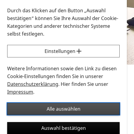
Vorlesen
Durch das Klicken auf den Button „Auswahl
bestätigen“ können Sie Ihre Auswahl der Cookie-
Alle Infomaterialien in verschiedenen
Kategorien und anderer technischer Systeme
Formaten an einem Ort
selbst festlegen.
Sie möchten wissen, wie Sie nach Infonmaterial
suchen und dieses bestellen bzw. herunterladen
Einstellungen
können? Schauen Sie sich die
Erklärvideos zum
Thema Infomaterial auf der PRO RETINA-Website
Weitere Informationen sowie den Link zu diesen
für blinde und sehbehinderte Menschen an.
Cookie-Einstellungen finden Sie in unserer
Datenschutzerklärung
. Hier finden Sie unser
Auf dieser Seite finden Sie sämtliches Infomaterial
Impressum
.
der PRO RETINA in all seinen Formaten an einem
Ort. Nutzen Sie den Formatfilter, um ausschließlich
Alle auswählen
nach Flyern und Broschüren, Audios oder Videos zu
suchen. Die meisten Flyer und Broschüren werden in
Auswahl bestätigen
verschiedenen Formaten angeboten: zur