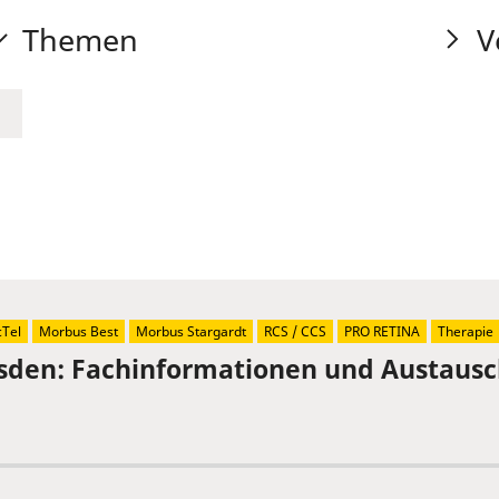
Themen
V
Tel
Morbus Best
Morbus Stargardt
RCS / CCS
PRO RETINA
Therapie
sden: Fachinformationen und Austaus