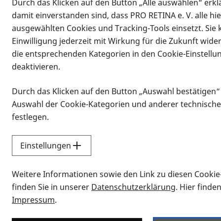
Durch das Klicken auf den Button „Alle auswählen“ erklä
damit einverstanden sind, dass PRO RETINA e. V. alle hi
ausgewählten Cookies und Tracking-Tools einsetzt. Sie
Einwilligung jederzeit mit Wirkung für die Zukunft wide
die entsprechenden Kategorien in den Cookie-Einstellu
deaktivieren.
Durch das Klicken auf den Button „Auswahl bestätigen“
Infomaterial
Auswahl der Cookie-Kategorien und anderer technische
Infomaterial
festlegen.
Einstellungen
Vorlesen
Weitere Informationen sowie den Link zu diesen Cookie
Alle Infomaterialien
finden Sie in unserer
Datenschutzerklärung
. Hier finde
Impressum
.
Sie möchten wissen, wie Sie nach Inf
Erklärvideos zum Thema Infomateri