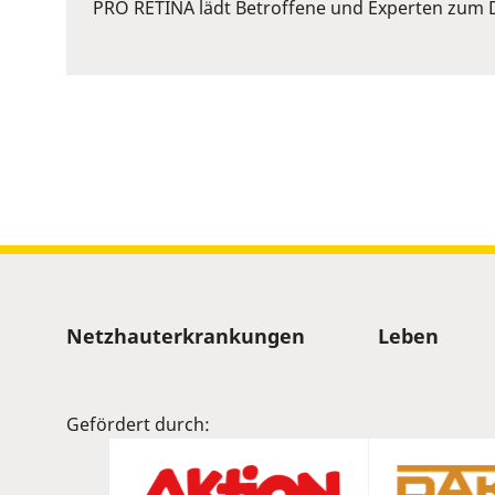
or
PRO RETINA lädt Betroffene und Experten zum D
Space
to
show
volume
slider.
Sitemap
Netzhauterkrankungen
Leben
Gefördert durch: