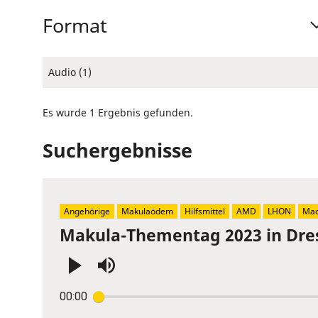
Format
Audio (1)
Es wurde 1 Ergebnis gefunden.
Suchergebnisse
Angehörige
Makulaödem
Hilfsmittel
AMD
LHON
Mac
Makula-Thementag 2023 in Dre
Press
00:00
Enter