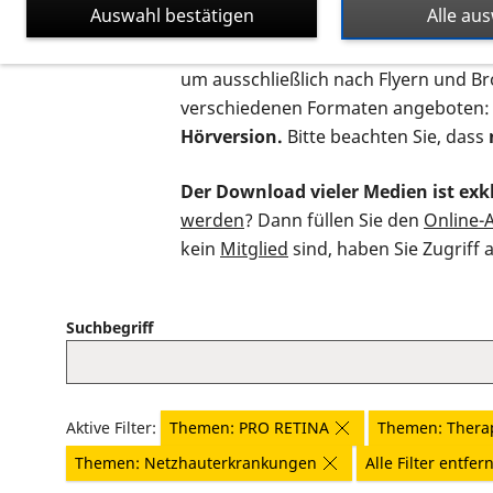
Auswahl bestätigen
Alle au
Auf dieser Seite finden Sie sämtliche
um ausschließlich nach Flyern und B
verschiedenen Formaten angeboten:
Hörversion.
Bitte beachten Sie, dass
Der Download vieler Medien ist exkl
werden
? Dann füllen Sie den
Online-
kein
Mitglied
sind, haben Sie Zugriff 
Suchbegriff
Aktive Filter:
Themen: PRO RETINA
Themen: Thera
Themen: Netzhauterkrankungen
Alle Filter entfer