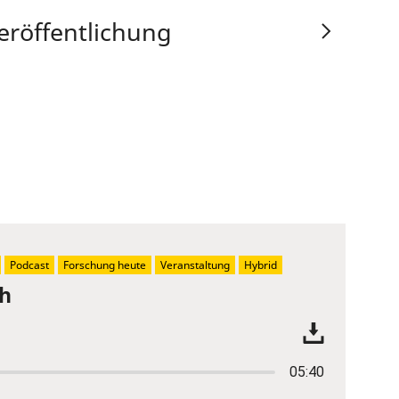
eröffentlichung
Podcast
Forschung heute
Veranstaltung
Hybrid
ch
05:40