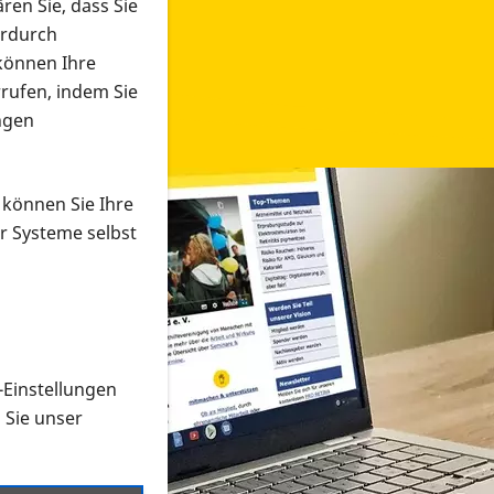
ren Sie, dass Sie
erdurch
 können Ihre
rrufen, indem Sie
ngen
 können Sie Ihre
r Systeme selbst
-Einstellungen
 in verschiedenen Formaten an e
n Sie unser
onmaterial suchen und dieses bestellen bzw. herunterladen
al auf der PRO RETINA-Website für blinde und sehbehi