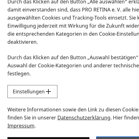
Durch das Klicken auf den Button „Alle auswählen“ erklä
damit einverstanden sind, dass PRO RETINA e. V. alle hi
ausgewählten Cookies und Tracking-Tools einsetzt. Sie
Einwilligung jederzeit mit Wirkung für die Zukunft wide
die entsprechenden Kategorien in den Cookie-Einstellu
deaktivieren.
Durch das Klicken auf den Button „Auswahl bestätigen“
Infomaterial
Auswahl der Cookie-Kategorien und anderer technische
Infomaterial
festlegen.
Einstellungen
Vorlesen
Weitere Informationen sowie den Link zu diesen Cookie
Alle Infomaterialien
finden Sie in unserer
Datenschutzerklärung
. Hier finde
Impressum
.
Sie möchten wissen, wie Sie nach Inf
Erklärvideos zum Thema Infomateri