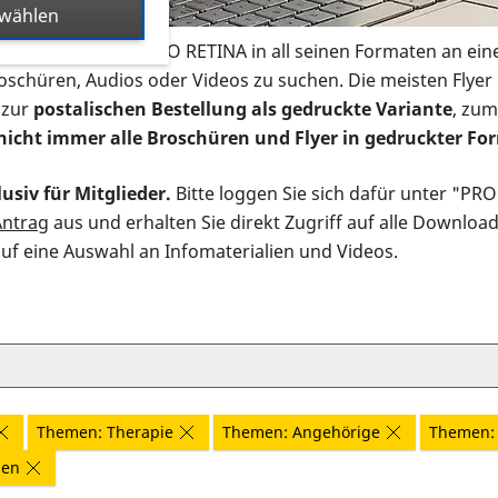
swählen
s Infomaterial der PRO RETINA in all seinen Formaten an ein
roschüren, Audios oder Videos zu suchen. Die meisten Flye
 zur
postalischen Bestellung als gedruckte Variante
, zum
nicht immer alle Broschüren und Flyer in gedruckter For
usiv für Mitglieder.
Bitte loggen Sie sich dafür unter "PR
Antrag
aus und erhalten Sie direkt Zugriff auf alle Downloa
auf eine Auswahl an Infomaterialien und Videos.
Themen: Therapie
Themen: Angehörige
Themen: 
nen