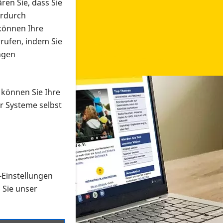
ren Sie, dass Sie
erdurch
 können Ihre
rrufen, indem Sie
ngen
 können Sie Ihre
r Systeme selbst
-Einstellungen
 in verschiedenen Formaten an e
n Sie unser
onmaterial suchen und dieses bestellen bzw. herunterladen
al auf der PRO RETINA-Website für blinde und sehbehi