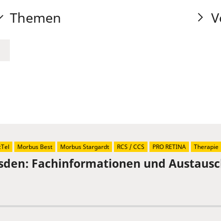
Themen
V
Tel
Morbus Best
Morbus Stargardt
RCS / CCS
PRO RETINA
Therapie
sden: Fachinformationen und Austaus