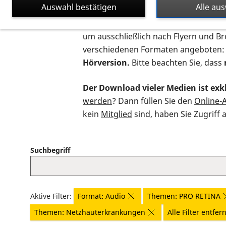
Auswahl bestätigen
Alle au
Auf dieser Seite finden Sie sämtliche
um ausschließlich nach Flyern und B
verschiedenen Formaten angeboten:
Hörversion.
Bitte beachten Sie, dass
Der Download vieler Medien ist exkl
werden
? Dann füllen Sie den
Online-
kein
Mitglied
sind, haben Sie Zugriff 
Suchbegriff
Aktive Filter:
Format: Audio
Themen: PRO RETINA
Themen: Netzhauterkrankungen
Alle Filter entfer