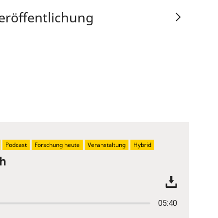
eröffentlichung
Podcast
Forschung heute
Veranstaltung
Hybrid
ch
05:40