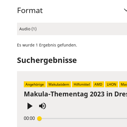
Format
Audio (1)
Es wurde 1 Ergebnis gefunden.
Suchergebnisse
Angehörige
Makulaödem
Hilfsmittel
AMD
LHON
Mac
Makula-Thementag 2023 in Dre
Press
00:00
Enter