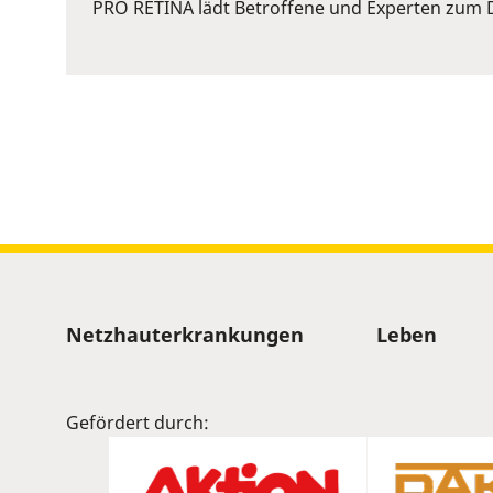
or
PRO RETINA lädt Betroffene und Experten zum D
Space
to
show
volume
slider.
Sitemap
Netzhauterkrankungen
Leben
Gefördert durch: