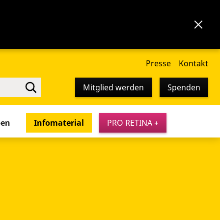
Presse
Kontakt
Mitglied werden
Spenden
pen
Infomaterial
PRO RETINA +