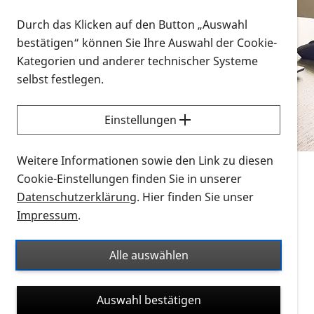
Vorlesen
Durch das Klicken auf den Button „Auswahl
bestätigen“ können Sie Ihre Auswahl der Cookie-
Alle Infomaterialien in verschiedenen
Kategorien und anderer technischer Systeme
Formaten an einem Ort
selbst festlegen.
Sie möchten wissen, wie Sie nach Infonmaterial
suchen und dieses bestellen bzw. herunterladen
Einstellungen
können? Schauen Sie sich die
Erklärvideos zum
Thema Infomaterial auf der PRO RETINA-Website
Weitere Informationen sowie den Link zu diesen
für blinde und sehbehinderte Menschen an.
Cookie-Einstellungen finden Sie in unserer
Datenschutzerklärung
. Hier finden Sie unser
Auf dieser Seite finden Sie sämtliches Infomaterial
Impressum
.
der PRO RETINA in all seinen Formaten an einem
Ort. Nutzen Sie den Formatfilter, um ausschließlich
Alle auswählen
nach Flyern und Broschüren, Audios oder Videos zu
suchen. Die meisten Flyer und Broschüren werden in
Auswahl bestätigen
verschiedenen Formaten angeboten: zur