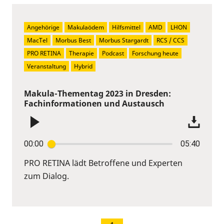
Angehörige
Makulaödem
Hilfsmittel
AMD
LHON
MacTel
Morbus Best
Morbus Stargardt
RCS / CCS
PRO RETINA
Therapie
Podcast
Forschung heute
Veranstaltung
Hybrid
Makula-Thementag 2023 in Dresden:
Fachinformationen und Austausch
00:00
05:40
PRO RETINA lädt Betroffene und Experten
zum Dialog.