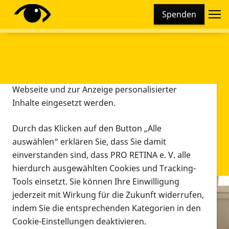
Cookie-Einstellungen
Spenden
Diese Webseite setzt verschiedene Cookies und
Tracking-Tools ein. Dies beinhaltet Cookies und
Tracking-Tools, die für den Betrieb der Webseite
technisch notwendig sind, die zu statistischen
Zwecken sowie zur besseren Bedienbarkeit der
Webseite und zur Anzeige personalisierter
Inhalte eingesetzt werden.
Durch das Klicken auf den Button „Alle
auswählen“ erklären Sie, dass Sie damit
einverstanden sind, dass PRO RETINA e. V. alle
hierdurch ausgewählten Cookies und Tracking-
Tools einsetzt. Sie können Ihre Einwilligung
jederzeit mit Wirkung für die Zukunft widerrufen,
Infomaterial
indem Sie die entsprechenden Kategorien in den
Infomaterial
Cookie-Einstellungen deaktivieren.