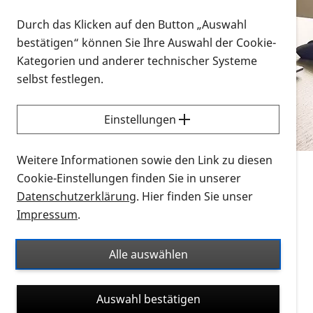
Vorlesen
Durch das Klicken auf den Button „Auswahl
bestätigen“ können Sie Ihre Auswahl der Cookie-
Alle Infomaterialien in verschiedenen
Kategorien und anderer technischer Systeme
Formaten an einem Ort
selbst festlegen.
Sie möchten wissen, wie Sie nach Infonmaterial
suchen und dieses bestellen bzw. herunterladen
Einstellungen
können? Schauen Sie sich die
Erklärvideos zum
Thema Infomaterial auf der PRO RETINA-Website
Weitere Informationen sowie den Link zu diesen
für blinde und sehbehinderte Menschen an.
Cookie-Einstellungen finden Sie in unserer
Datenschutzerklärung
. Hier finden Sie unser
Auf dieser Seite finden Sie sämtliches Infomaterial
Impressum
.
der PRO RETINA in all seinen Formaten an einem
Ort. Nutzen Sie den Formatfilter, um ausschließlich
Alle auswählen
nach Flyern und Broschüren, Audios oder Videos zu
suchen. Die meisten Flyer und Broschüren werden in
Auswahl bestätigen
verschiedenen Formaten angeboten: zur