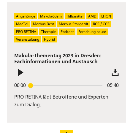
Angehörige
Makulaödem
Hilfsmittel
AMD
LHON
MacTel
Morbus Best
Morbus Stargardt
RCS / CCS
PRO RETINA
Therapie
Podcast
Forschung heute
Veranstaltung
Hybrid
Makula-Thementag 2023 in Dresden:
Fachinformationen und Austausch
00:00
05:40
PRO RETINA lädt Betroffene und Experten
zum Dialog.