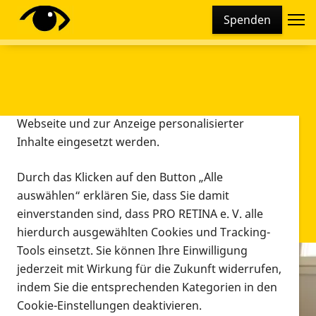
Cookie-Einstellungen
Spenden
Diese Webseite setzt verschiedene Cookies und
Tracking-Tools ein. Dies beinhaltet Cookies und
Tracking-Tools, die für den Betrieb der Webseite
technisch notwendig sind, die zu statistischen
Zwecken sowie zur besseren Bedienbarkeit der
Webseite und zur Anzeige personalisierter
Inhalte eingesetzt werden.
Durch das Klicken auf den Button „Alle
auswählen“ erklären Sie, dass Sie damit
einverstanden sind, dass PRO RETINA e. V. alle
hierdurch ausgewählten Cookies und Tracking-
Tools einsetzt. Sie können Ihre Einwilligung
jederzeit mit Wirkung für die Zukunft widerrufen,
Infomaterial
indem Sie die entsprechenden Kategorien in den
Infomaterial
Cookie-Einstellungen deaktivieren.