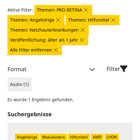
Aktive Filter:
Themen: PRO RETINA
Themen: Angehörige
Themen: Hilfsmittel
Themen: Netzhauterkrankungen
Veröffentlichung: älter als 1 Jahr
Alle Filter entfernen
Filter
Format
Audio (1)
Es wurde 1 Ergebnis gefunden.
Suchergebnisse
Angehörige
Makulaödem
Hilfsmittel
AMD
LHON