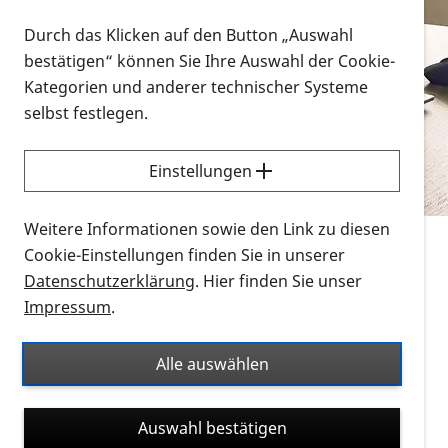
Vorlesen
Durch das Klicken auf den Button „Auswahl
bestätigen“ können Sie Ihre Auswahl der Cookie-
Alle Infomaterialien in verschiedenen
Kategorien und anderer technischer Systeme
Formaten an einem Ort
selbst festlegen.
Sie möchten wissen, wie Sie nach Infonmaterial
suchen und dieses bestellen bzw. herunterladen
Einstellungen
können? Schauen Sie sich die
Erklärvideos zum
Thema Infomaterial auf der PRO RETINA-Website
Weitere Informationen sowie den Link zu diesen
für blinde und sehbehinderte Menschen an.
Cookie-Einstellungen finden Sie in unserer
Datenschutzerklärung
. Hier finden Sie unser
Auf dieser Seite finden Sie sämtliches Infomaterial
Impressum
.
der PRO RETINA in all seinen Formaten an einem
Ort. Nutzen Sie den Formatfilter, um ausschließlich
Alle auswählen
nach Flyern und Broschüren, Audios oder Videos zu
suchen. Die meisten Flyer und Broschüren werden in
Auswahl bestätigen
verschiedenen Formaten angeboten: zur