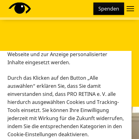
Cookie-Einstellungen
Spenden
Diese Webseite setzt verschiedene Cookies und
Tracking-Tools ein. Dies beinhaltet Cookies und
Tracking-Tools, die für den Betrieb der Webseite
technisch notwendig sind, die zu statistischen
Zwecken sowie zur besseren Bedienbarkeit der
Webseite und zur Anzeige personalisierter
Inhalte eingesetzt werden.
Durch das Klicken auf den Button „Alle
auswählen“ erklären Sie, dass Sie damit
einverstanden sind, dass PRO RETINA e. V. alle
hierdurch ausgewählten Cookies und Tracking-
Tools einsetzt. Sie können Ihre Einwilligung
jederzeit mit Wirkung für die Zukunft widerrufen,
Infomaterial
indem Sie die entsprechenden Kategorien in den
Infomaterial
Cookie-Einstellungen deaktivieren.