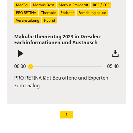
MacTel
Morbus Best
Morbus Stargardt
RCS / CCS
PRO RETINA
Therapie
Podcast
Forschung heute
Veranstaltung
Hybrid
Makula-Thementag 2023 in Dresden:
Fachinformationen und Austausch
00:00
05:40
PRO RETINA lädt Betroffene und Experten
zum Dialog.
1