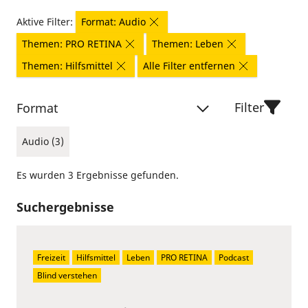
Aktive Filter:
Format: Audio
Themen: PRO RETINA
Themen: Leben
Themen: Hilfsmittel
Alle Filter entfernen
Filter
Format
Audio (3)
Es wurden 3 Ergebnisse gefunden.
Suchergebnisse
Freizeit
Hilfsmittel
Leben
PRO RETINA
Podcast
Blind verstehen