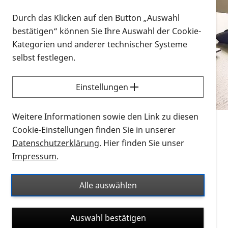
Vorlesen
Durch das Klicken auf den Button „Auswahl
bestätigen“ können Sie Ihre Auswahl der Cookie-
Alle Infomaterialien in verschiedenen
Kategorien und anderer technischer Systeme
Formaten an einem Ort
selbst festlegen.
Sie möchten wissen, wie Sie nach Infonmaterial
suchen und dieses bestellen bzw. herunterladen
Einstellungen
können? Schauen Sie sich die
Erklärvideos zum
Thema Infomaterial auf der PRO RETINA-Website
Weitere Informationen sowie den Link zu diesen
für blinde und sehbehinderte Menschen an.
Cookie-Einstellungen finden Sie in unserer
Datenschutzerklärung
. Hier finden Sie unser
Auf dieser Seite finden Sie sämtliches Infomaterial
Impressum
.
der PRO RETINA in all seinen Formaten an einem
Ort. Nutzen Sie den Formatfilter, um ausschließlich
Alle auswählen
nach Flyern und Broschüren, Audios oder Videos zu
suchen. Die meisten Flyer und Broschüren werden in
Auswahl bestätigen
verschiedenen Formaten angeboten: zur