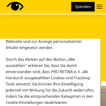
Cookie-Einstellungen
Spenden
Diese Webseite setzt verschiedene Cookies und
Tracking-Tools ein. Dies beinhaltet Cookies und
Tracking-Tools, die für den Betrieb der Webseite
technisch notwendig sind, die zu statistischen
Zwecken sowie zur besseren Bedienbarkeit der
Webseite und zur Anzeige personalisierter
Inhalte eingesetzt werden.
Durch das Klicken auf den Button „Alle
auswählen“ erklären Sie, dass Sie damit
einverstanden sind, dass PRO RETINA e. V. alle
hierdurch ausgewählten Cookies und Tracking-
Tools einsetzt. Sie können Ihre Einwilligung
jederzeit mit Wirkung für die Zukunft widerrufen,
Infomaterial
indem Sie die entsprechenden Kategorien in den
Infomaterial
Cookie-Einstellungen deaktivieren.