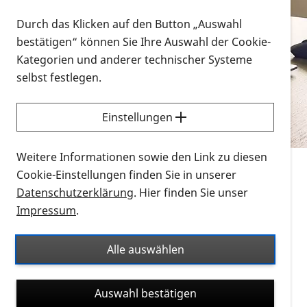
Vorlesen
Durch das Klicken auf den Button „Auswahl
bestätigen“ können Sie Ihre Auswahl der Cookie-
Alle Infomaterialien in verschiedenen
Kategorien und anderer technischer Systeme
Formaten an einem Ort
selbst festlegen.
Sie möchten wissen, wie Sie nach Infonmaterial
suchen und dieses bestellen bzw. herunterladen
Einstellungen
können? Schauen Sie sich die
Erklärvideos zum
Thema Infomaterial auf der PRO RETINA-Website
Weitere Informationen sowie den Link zu diesen
für blinde und sehbehinderte Menschen an.
Cookie-Einstellungen finden Sie in unserer
Datenschutzerklärung
. Hier finden Sie unser
Auf dieser Seite finden Sie sämtliches Infomaterial
Impressum
.
der PRO RETINA in all seinen Formaten an einem
Ort. Nutzen Sie den Formatfilter, um ausschließlich
Alle auswählen
nach Flyern und Broschüren, Audios oder Videos zu
suchen. Die meisten Flyer und Broschüren werden in
Auswahl bestätigen
verschiedenen Formaten angeboten: zur