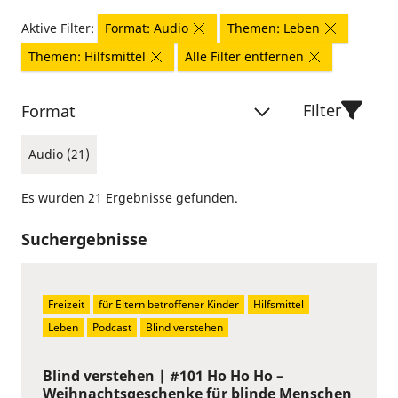
Aktive Filter:
Format: Audio
Themen: Leben
Themen: Hilfsmittel
Alle Filter entfernen
Filter
Format
Audio (21)
Es wurden 21 Ergebnisse gefunden.
Suchergebnisse
Freizeit
für Eltern betroffener Kinder
Hilfsmittel
Leben
Podcast
Blind verstehen
Blind verstehen | #101 Ho Ho Ho –
Weihnachtsgeschenke für blinde Menschen