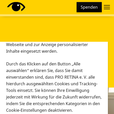
Cookie-Einstellungen
Spenden
Diese Webseite setzt verschiedene Cookies und
Tracking-Tools ein. Dies beinhaltet Cookies und
Tracking-Tools, die für den Betrieb der Webseite
technisch notwendig sind, die zu statistischen
Zwecken sowie zur besseren Bedienbarkeit der
Webseite und zur Anzeige personalisierter
Inhalte eingesetzt werden.
Durch das Klicken auf den Button „Alle
auswählen“ erklären Sie, dass Sie damit
einverstanden sind, dass PRO RETINA e. V. alle
hierdurch ausgewählten Cookies und Tracking-
Tools einsetzt. Sie können Ihre Einwilligung
jederzeit mit Wirkung für die Zukunft widerrufen,
Infomaterial
indem Sie die entsprechenden Kategorien in den
Infomaterial
Cookie-Einstellungen deaktivieren.