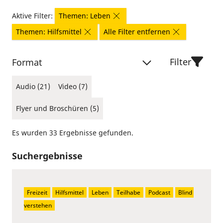
Aktive Filter:
Themen: Leben
Themen: Hilfsmittel
Alle Filter entfernen
Filter
Format
Audio (21)
Video (7)
Flyer und Broschüren (5)
Es wurden 33 Ergebnisse gefunden.
Suchergebnisse
Freizeit
Hilfsmittel
Leben
Teilhabe
Podcast
Blind 
verstehen