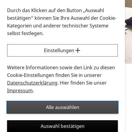
Vorlesen
Durch das Klicken auf den Button „Auswahl
bestätigen“ können Sie Ihre Auswahl der Cookie-
Alle Infomaterialien in verschiedenen
Kategorien und anderer technischer Systeme
Formaten an einem Ort
selbst festlegen.
Sie möchten wissen, wie Sie nach Infonmaterial
suchen und dieses bestellen bzw. herunterladen
Einstellungen
können? Schauen Sie sich die
Erklärvideos zum
Thema Infomaterial auf der PRO RETINA-Website
Weitere Informationen sowie den Link zu diesen
für blinde und sehbehinderte Menschen an.
Cookie-Einstellungen finden Sie in unserer
Datenschutzerklärung
. Hier finden Sie unser
Auf dieser Seite finden Sie sämtliches Infomaterial
Impressum
.
der PRO RETINA in all seinen Formaten an einem
Ort. Nutzen Sie den Formatfilter, um ausschließlich
Alle auswählen
nach Flyern und Broschüren, Audios oder Videos zu
suchen. Die meisten Flyer und Broschüren werden in
Auswahl bestätigen
verschiedenen Formaten angeboten: zur