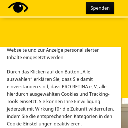
Cookie-Einstellungen
Spenden
Diese Webseite setzt verschiedene Cookies und
Tracking-Tools ein. Dies beinhaltet Cookies und
Tracking-Tools, die für den Betrieb der Webseite
technisch notwendig sind, die zu statistischen
Zwecken sowie zur besseren Bedienbarkeit der
Webseite und zur Anzeige personalisierter
Inhalte eingesetzt werden.
Durch das Klicken auf den Button „Alle
auswählen“ erklären Sie, dass Sie damit
einverstanden sind, dass PRO RETINA e. V. alle
hierdurch ausgewählten Cookies und Tracking-
Tools einsetzt. Sie können Ihre Einwilligung
jederzeit mit Wirkung für die Zukunft widerrufen,
Infomaterial
indem Sie die entsprechenden Kategorien in den
Infomaterial
Cookie-Einstellungen deaktivieren.