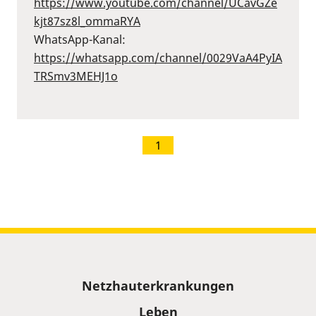
⁠https://www.youtube.com/channel/UCavGZe
kjt87sz8l_ommaRYA⁠
WhatsApp-Kanal:
⁠https://whatsapp.com/channel/0029VaA4PyIA
TRSmv3MEHJ1o⁠
1
Sitemap
Netzhauterkrankungen
Leben