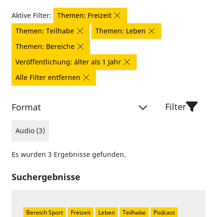
Aktive Filter:
Themen: Freizeit
Themen: Teilhabe
Themen: Leben
Themen: Bereiche
Veröffentlichung: älter als 1 Jahr
Alle Filter entfernen
Filter
Format
Audio (3)
Es wurden 3 Ergebnisse gefunden.
Suchergebnisse
Bereich Sport
Freizeit
Leben
Teilhabe
Podcast