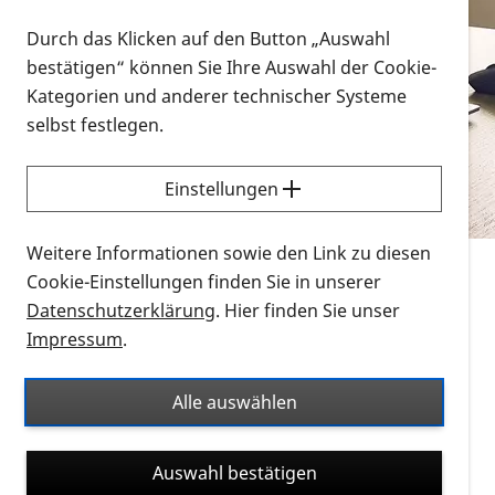
Vorlesen
Durch das Klicken auf den Button „Auswahl
bestätigen“ können Sie Ihre Auswahl der Cookie-
Alle Infomaterialien in verschiedenen
Kategorien und anderer technischer Systeme
Formaten an einem Ort
selbst festlegen.
Sie möchten wissen, wie Sie nach Infonmaterial
suchen und dieses bestellen bzw. herunterladen
Einstellungen
können? Schauen Sie sich die
Erklärvideos zum
Thema Infomaterial auf der PRO RETINA-Website
Weitere Informationen sowie den Link zu diesen
für blinde und sehbehinderte Menschen an.
Cookie-Einstellungen finden Sie in unserer
Datenschutzerklärung
. Hier finden Sie unser
Auf dieser Seite finden Sie sämtliches Infomaterial
Impressum
.
der PRO RETINA in all seinen Formaten an einem
Ort. Nutzen Sie den Formatfilter, um ausschließlich
Alle auswählen
nach Flyern und Broschüren, Audios oder Videos zu
suchen. Die meisten Flyer und Broschüren werden in
Auswahl bestätigen
verschiedenen Formaten angeboten: zur