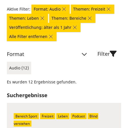
Aktive Filter:
Format: Audio
Themen: Freizeit
Themen: Leben
Themen: Bereiche
Veröffentlichung: älter als 1 Jahr
Alle Filter entfernen
Filter
Format
Audio (12)
Es wurden 12 Ergebnisse gefunden.
Suchergebnisse
Bereich Sport
Freizeit
Leben
Podcast
Blind 
verstehen