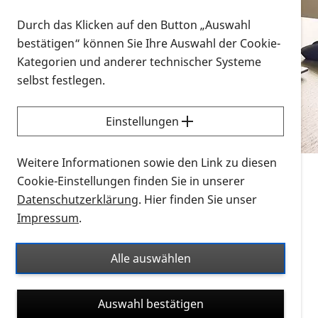
Vorlesen
Durch das Klicken auf den Button „Auswahl
bestätigen“ können Sie Ihre Auswahl der Cookie-
Alle Infomaterialien in verschiedenen
Kategorien und anderer technischer Systeme
Formaten an einem Ort
selbst festlegen.
Sie möchten wissen, wie Sie nach Infonmaterial
suchen und dieses bestellen bzw. herunterladen
Einstellungen
können? Schauen Sie sich die
Erklärvideos zum
Thema Infomaterial auf der PRO RETINA-Website
Weitere Informationen sowie den Link zu diesen
für blinde und sehbehinderte Menschen an.
Cookie-Einstellungen finden Sie in unserer
Datenschutzerklärung
. Hier finden Sie unser
Auf dieser Seite finden Sie sämtliches Infomaterial
Impressum
.
der PRO RETINA in all seinen Formaten an einem
Ort. Nutzen Sie den Formatfilter, um ausschließlich
Alle auswählen
nach Flyern und Broschüren, Audios oder Videos zu
suchen. Die meisten Flyer und Broschüren werden in
Auswahl bestätigen
verschiedenen Formaten angeboten: zur