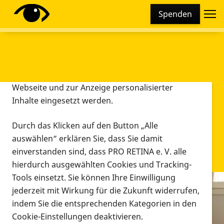
Cookie-Einstellungen
Spenden
Diese Webseite setzt verschiedene Cookies und
Tracking-Tools ein. Dies beinhaltet Cookies und
Tracking-Tools, die für den Betrieb der Webseite
technisch notwendig sind, die zu statistischen
Zwecken sowie zur besseren Bedienbarkeit der
Webseite und zur Anzeige personalisierter
Inhalte eingesetzt werden.
Durch das Klicken auf den Button „Alle
auswählen“ erklären Sie, dass Sie damit
einverstanden sind, dass PRO RETINA e. V. alle
hierdurch ausgewählten Cookies und Tracking-
Tools einsetzt. Sie können Ihre Einwilligung
jederzeit mit Wirkung für die Zukunft widerrufen,
Infomaterial
indem Sie die entsprechenden Kategorien in den
Infomaterial
Cookie-Einstellungen deaktivieren.