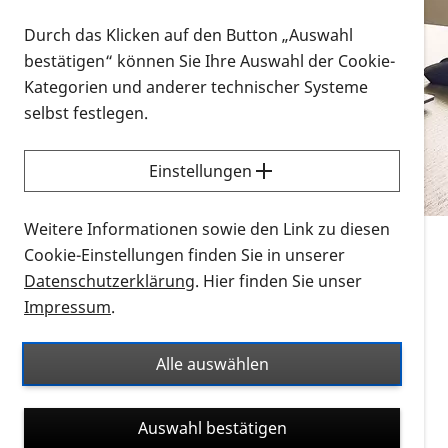
Vorlesen
Durch das Klicken auf den Button „Auswahl
bestätigen“ können Sie Ihre Auswahl der Cookie-
Alle Infomaterialien in verschiedenen
Kategorien und anderer technischer Systeme
Formaten an einem Ort
selbst festlegen.
Sie möchten wissen, wie Sie nach Infonmaterial
suchen und dieses bestellen bzw. herunterladen
Einstellungen
können? Schauen Sie sich die
Erklärvideos zum
Thema Infomaterial auf der PRO RETINA-Website
Weitere Informationen sowie den Link zu diesen
für blinde und sehbehinderte Menschen an.
Cookie-Einstellungen finden Sie in unserer
Datenschutzerklärung
. Hier finden Sie unser
Auf dieser Seite finden Sie sämtliches Infomaterial
Impressum
.
der PRO RETINA in all seinen Formaten an einem
Ort. Nutzen Sie den Formatfilter, um ausschließlich
Alle auswählen
nach Flyern und Broschüren, Audios oder Videos zu
suchen. Die meisten Flyer und Broschüren werden in
Auswahl bestätigen
verschiedenen Formaten angeboten: zur