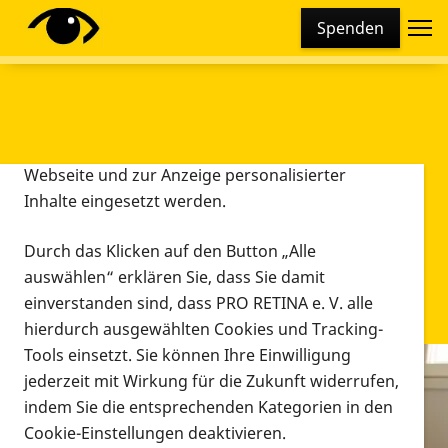
Cookie-Einstellungen
Spenden
Diese Webseite setzt verschiedene Cookies und
Tracking-Tools ein. Dies beinhaltet Cookies und
Tracking-Tools, die für den Betrieb der Webseite
technisch notwendig sind, die zu statistischen
Zwecken sowie zur besseren Bedienbarkeit der
Webseite und zur Anzeige personalisierter
Inhalte eingesetzt werden.
Durch das Klicken auf den Button „Alle
auswählen“ erklären Sie, dass Sie damit
einverstanden sind, dass PRO RETINA e. V. alle
hierdurch ausgewählten Cookies und Tracking-
Tools einsetzt. Sie können Ihre Einwilligung
jederzeit mit Wirkung für die Zukunft widerrufen,
Infomaterial
indem Sie die entsprechenden Kategorien in den
Infomaterial
Cookie-Einstellungen deaktivieren.