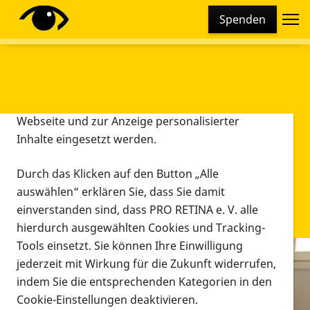
Cookie-Einstellungen
Spenden
Diese Webseite setzt verschiedene Cookies und
Tracking-Tools ein. Dies beinhaltet Cookies und
Tracking-Tools, die für den Betrieb der Webseite
technisch notwendig sind, die zu statistischen
Zwecken sowie zur besseren Bedienbarkeit der
Webseite und zur Anzeige personalisierter
Inhalte eingesetzt werden.
Durch das Klicken auf den Button „Alle
auswählen“ erklären Sie, dass Sie damit
einverstanden sind, dass PRO RETINA e. V. alle
hierdurch ausgewählten Cookies und Tracking-
Tools einsetzt. Sie können Ihre Einwilligung
jederzeit mit Wirkung für die Zukunft widerrufen,
Infomaterial
indem Sie die entsprechenden Kategorien in den
Infomaterial
Cookie-Einstellungen deaktivieren.