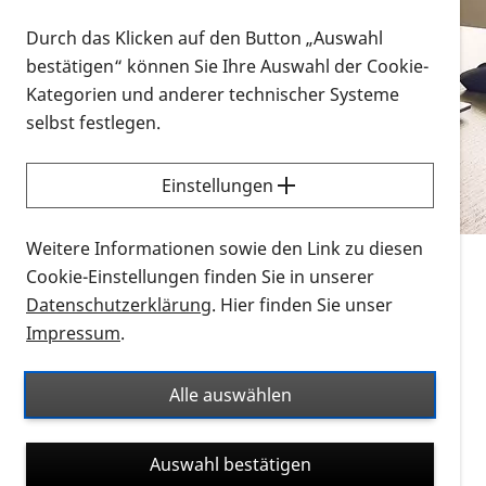
Vorlesen
Durch das Klicken auf den Button „Auswahl
bestätigen“ können Sie Ihre Auswahl der Cookie-
Alle Infomaterialien in verschiedenen
Kategorien und anderer technischer Systeme
Formaten an einem Ort
selbst festlegen.
Sie möchten wissen, wie Sie nach Infonmaterial
suchen und dieses bestellen bzw. herunterladen
Einstellungen
können? Schauen Sie sich die
Erklärvideos zum
Thema Infomaterial auf der PRO RETINA-Website
Weitere Informationen sowie den Link zu diesen
für blinde und sehbehinderte Menschen an.
Cookie-Einstellungen finden Sie in unserer
Datenschutzerklärung
. Hier finden Sie unser
Auf dieser Seite finden Sie sämtliches Infomaterial
Impressum
.
der PRO RETINA in all seinen Formaten an einem
Ort. Nutzen Sie den Formatfilter, um ausschließlich
Alle auswählen
nach Flyern und Broschüren, Audios oder Videos zu
suchen. Die meisten Flyer und Broschüren werden in
Auswahl bestätigen
verschiedenen Formaten angeboten: zur