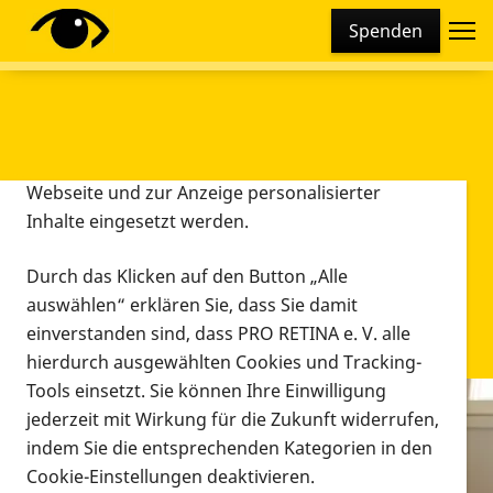
Cookie-Einstellungen
Spenden
Diese Webseite setzt verschiedene Cookies und
Tracking-Tools ein. Dies beinhaltet Cookies und
Tracking-Tools, die für den Betrieb der Webseite
technisch notwendig sind, die zu statistischen
Zwecken sowie zur besseren Bedienbarkeit der
Webseite und zur Anzeige personalisierter
Inhalte eingesetzt werden.
Durch das Klicken auf den Button „Alle
auswählen“ erklären Sie, dass Sie damit
einverstanden sind, dass PRO RETINA e. V. alle
hierdurch ausgewählten Cookies und Tracking-
Tools einsetzt. Sie können Ihre Einwilligung
jederzeit mit Wirkung für die Zukunft widerrufen,
Infomaterial
indem Sie die entsprechenden Kategorien in den
Infomaterial
Cookie-Einstellungen deaktivieren.