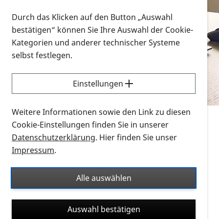
Vorlesen
Durch das Klicken auf den Button „Auswahl
bestätigen“ können Sie Ihre Auswahl der Cookie-
Alle Infomaterialien in verschiedenen
Kategorien und anderer technischer Systeme
Formaten an einem Ort
selbst festlegen.
Sie möchten wissen, wie Sie nach Infonmaterial
suchen und dieses bestellen bzw. herunterladen
Einstellungen
können? Schauen Sie sich die
Erklärvideos zum
Thema Infomaterial auf der PRO RETINA-Website
Weitere Informationen sowie den Link zu diesen
für blinde und sehbehinderte Menschen an.
Cookie-Einstellungen finden Sie in unserer
Datenschutzerklärung
. Hier finden Sie unser
Auf dieser Seite finden Sie sämtliches Infomaterial
Impressum
.
der PRO RETINA in all seinen Formaten an einem
Ort. Nutzen Sie den Formatfilter, um ausschließlich
Alle auswählen
nach Flyern und Broschüren, Audios oder Videos zu
suchen. Die meisten Flyer und Broschüren werden in
Auswahl bestätigen
verschiedenen Formaten angeboten: zur