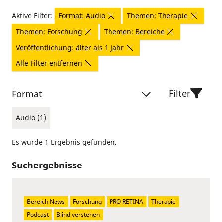
Aktive Filter:
Format: Audio
Themen: Therapie
Themen: Forschung
Themen: Bereiche
Veröffentlichung: älter als 1 Jahr
Alle Filter entfernen
Filter
Format
Audio (1)
Es wurde 1 Ergebnis gefunden.
Suchergebnisse
Bereich News
Forschung
PRO RETINA
Therapie
Podcast
Blind verstehen