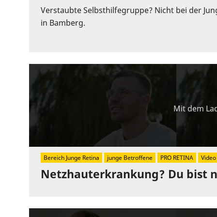
or
Verstaubte Selbsthilfegruppe? Nicht bei der Ju
Space
in Bamberg.
to
show
volume
slider.
Mit dem Lad
Bereich Junge Retina
junge Betroffene
PRO RETINA
Video
Netzhauterkrankung? Du bist ni