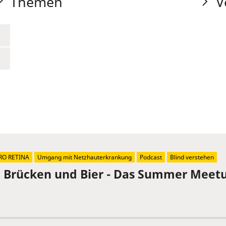
Themen
V
RO RETINA
Umgang mit Netzhauterkrankung
Podcast
Blind verstehen
, Brücken und Bier - Das Summer Meetu