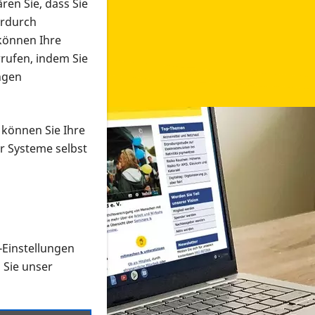
ren Sie, dass Sie
erdurch
 können Ihre
rrufen, indem Sie
ngen
 können Sie Ihre
r Systeme selbst
-Einstellungen
 in verschiedenen Formaten an e
n Sie unser
onmaterial suchen und dieses bestellen bzw. herunterladen
al auf der PRO RETINA-Website für blinde und sehbehi