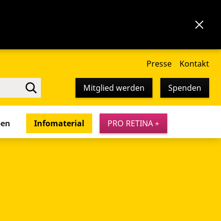
Presse
Kontakt
Mitglied werden
Spenden
pen
Infomaterial
PRO RETINA +