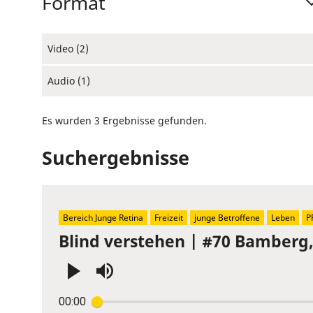
Format
Video (2)
Audio (1)
Es wurden 3 Ergebnisse gefunden.
Suchergebnisse
Bereich Junge Retina
Freizeit
junge Betroffene
Leben
P
Blind verstehen | #70 Bamberg
Press
00:00
Enter