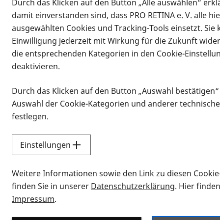
Durch das Klicken auf den Button „Alle auswählen“ erklä
damit einverstanden sind, dass PRO RETINA e. V. alle hi
ausgewählten Cookies und Tracking-Tools einsetzt. Sie
Einwilligung jederzeit mit Wirkung für die Zukunft wide
die entsprechenden Kategorien in den Cookie-Einstellu
deaktivieren.
Durch das Klicken auf den Button „Auswahl bestätigen“
Infomaterial
Auswahl der Cookie-Kategorien und anderer technische
Infomaterial
festlegen.
Einstellungen
Vorlesen
Weitere Informationen sowie den Link zu diesen Cookie
Alle Infomaterialien
finden Sie in unserer
Datenschutzerklärung
. Hier finde
Impressum
.
Sie möchten wissen, wie Sie nach Inf
Erklärvideos zum Thema Infomateri