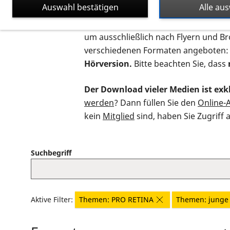
Auswahl bestätigen
Alle au
Auf dieser Seite finden Sie sämtliche
um ausschließlich nach Flyern und B
verschiedenen Formaten angeboten:
Hörversion.
Bitte beachten Sie, dass
Der Download vieler Medien ist exkl
werden
? Dann füllen Sie den
Online-
kein
Mitglied
sind, haben Sie Zugriff 
Suchbegriff
Aktive Filter:
Themen: PRO RETINA
Themen: junge 