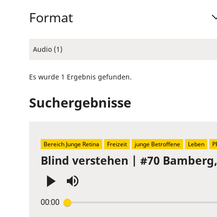
Format
Audio (1)
Es wurde 1 Ergebnis gefunden.
Suchergebnisse
Bereich Junge Retina
Freizeit
junge Betroffene
Leben
P
Blind verstehen | #70 Bamberg
Press
00:00
Enter