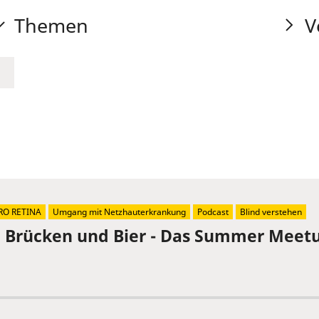
Themen
V
RO RETINA
Umgang mit Netzhauterkrankung
Podcast
Blind verstehen
, Brücken und Bier - Das Summer Meetu