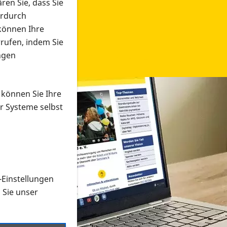
ren Sie, dass Sie
erdurch
 können Ihre
rrufen, indem Sie
ngen
 können Sie Ihre
r Systeme selbst
-Einstellungen
 in verschiedenen Formaten an e
n Sie unser
onmaterial suchen und dieses bestellen bzw. herunterladen
al auf der PRO RETINA-Website für blinde und sehbehi