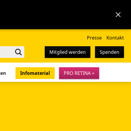
Presse
Kontakt
Mitglied werden
Spenden
pen
Infomaterial
PRO RETINA +