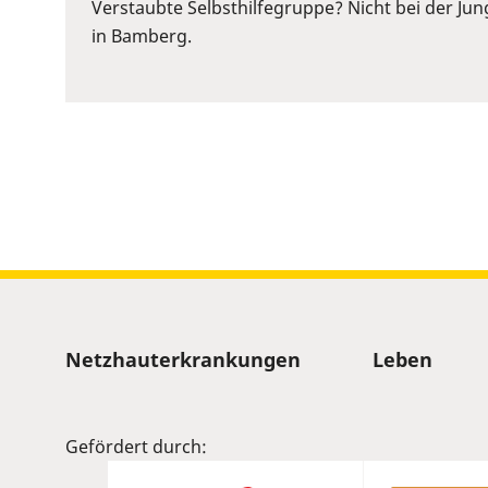
or
Verstaubte Selbsthilfegruppe? Nicht bei der Ju
Space
in Bamberg.
to
show
volume
slider.
Sitemap
Netzhauterkrankungen
Leben
Gefördert durch: