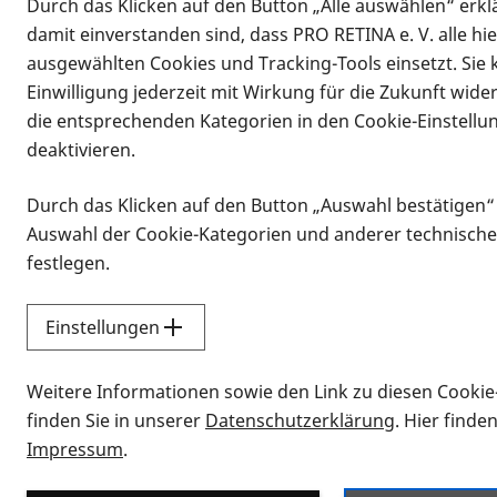
Durch das Klicken auf den Button „Alle auswählen“ erklä
damit einverstanden sind, dass PRO RETINA e. V. alle hi
ausgewählten Cookies und Tracking-Tools einsetzt. Sie
Einwilligung jederzeit mit Wirkung für die Zukunft wide
die entsprechenden Kategorien in den Cookie-Einstellu
deaktivieren.
Durch das Klicken auf den Button „Auswahl bestätigen“
Infomaterial
Auswahl der Cookie-Kategorien und anderer technische
Infomaterial
festlegen.
Einstellungen
Vorlesen
Weitere Informationen sowie den Link zu diesen Cookie
Alle Infomaterialien
finden Sie in unserer
Datenschutzerklärung
. Hier finde
Impressum
.
Sie möchten wissen, wie Sie nach Inf
Erklärvideos zum Thema Infomateri