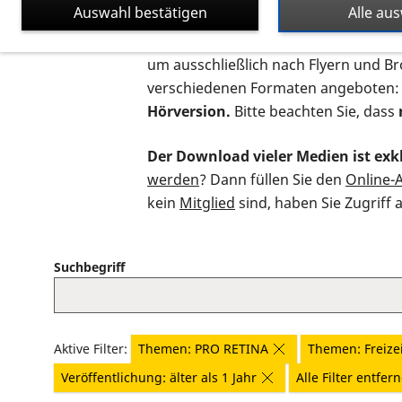
Auswahl bestätigen
Alle au
Auf dieser Seite finden Sie sämtliche
um ausschließlich nach Flyern und B
verschiedenen Formaten angeboten:
Hörversion.
Bitte beachten Sie, dass
Der Download vieler Medien ist exkl
werden
? Dann füllen Sie den
Online-
kein
Mitglied
sind, haben Sie Zugriff 
Suchbegriff
Aktive Filter:
Themen: PRO RETINA
Themen: Freizei
Veröffentlichung: älter als 1 Jahr
Alle Filter entfer