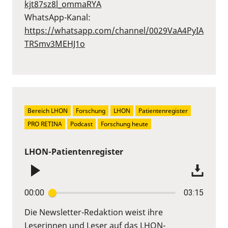
kjt87sz8l_ommaRYA⁠
WhatsApp-Kanal:
⁠https://whatsapp.com/channel/0029VaA4PyIA
TRSmv3MEHJ1o⁠
Bereich LHON
Forschung
LHON
Patientenregister
PRO RETINA
Podcast
Forschung heute
LHON-Patientenregister
00:00
03:15
Die Newsletter-Redaktion weist ihre
Leserinnen und Leser auf das LHON-