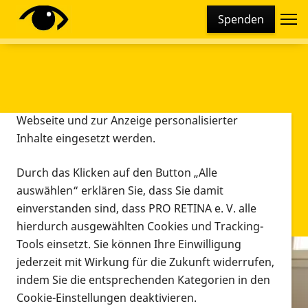
Cookie-Einstellungen
Spenden
Diese Webseite setzt verschiedene Cookies und
Tracking-Tools ein. Dies beinhaltet Cookies und
Tracking-Tools, die für den Betrieb der Webseite
technisch notwendig sind, die zu statistischen
Zwecken sowie zur besseren Bedienbarkeit der
Webseite und zur Anzeige personalisierter
Inhalte eingesetzt werden.
Durch das Klicken auf den Button „Alle
auswählen“ erklären Sie, dass Sie damit
einverstanden sind, dass PRO RETINA e. V. alle
hierdurch ausgewählten Cookies und Tracking-
Tools einsetzt. Sie können Ihre Einwilligung
jederzeit mit Wirkung für die Zukunft widerrufen,
Infomaterial
indem Sie die entsprechenden Kategorien in den
Infomaterial
Cookie-Einstellungen deaktivieren.