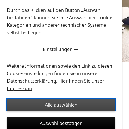
Vorlesen
Durch das Klicken auf den Button „Auswahl
bestätigen“ können Sie Ihre Auswahl der Cookie-
Alle Infomaterialien in verschiedenen
Kategorien und anderer technischer Systeme
Formaten an einem Ort
selbst festlegen.
Sie möchten wissen, wie Sie nach Infonmaterial
suchen und dieses bestellen bzw. herunterladen
Einstellungen
können? Schauen Sie sich die
Erklärvideos zum
Thema Infomaterial auf der PRO RETINA-Website
Weitere Informationen sowie den Link zu diesen
für blinde und sehbehinderte Menschen an.
Cookie-Einstellungen finden Sie in unserer
Datenschutzerklärung
. Hier finden Sie unser
Auf dieser Seite finden Sie sämtliches Infomaterial
Impressum
.
der PRO RETINA in all seinen Formaten an einem
Ort. Nutzen Sie den Formatfilter, um ausschließlich
Alle auswählen
nach Flyern und Broschüren, Audios oder Videos zu
suchen. Die meisten Flyer und Broschüren werden in
Auswahl bestätigen
verschiedenen Formaten angeboten: zur