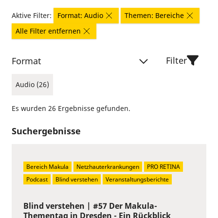
Aktive Filter:
Format: Audio
Themen: Bereiche
Alle Filter entfernen
Filter
Format
Audio (26)
Es wurden 26 Ergebnisse gefunden.
Suchergebnisse
Bereich Makula
Netzhauterkrankungen
PRO RETINA
Podcast
Blind verstehen
Veranstaltungsberichte
Blind verstehen | #57 Der Makula-
Thementag in Dresden - Ein Rückblick