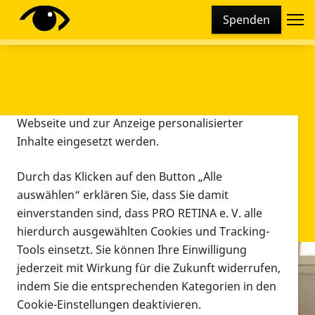
Cookie-Einstellungen
Spenden
Diese Webseite setzt verschiedene Cookies und
Tracking-Tools ein. Dies beinhaltet Cookies und
Tracking-Tools, die für den Betrieb der Webseite
technisch notwendig sind, die zu statistischen
Zwecken sowie zur besseren Bedienbarkeit der
Webseite und zur Anzeige personalisierter
Inhalte eingesetzt werden.
Durch das Klicken auf den Button „Alle
auswählen“ erklären Sie, dass Sie damit
einverstanden sind, dass PRO RETINA e. V. alle
hierdurch ausgewählten Cookies und Tracking-
Tools einsetzt. Sie können Ihre Einwilligung
jederzeit mit Wirkung für die Zukunft widerrufen,
Infomaterial
indem Sie die entsprechenden Kategorien in den
Infomaterial
Cookie-Einstellungen deaktivieren.