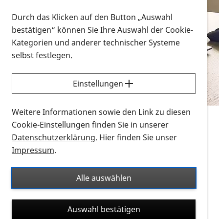
Vorlesen
Durch das Klicken auf den Button „Auswahl
bestätigen“ können Sie Ihre Auswahl der Cookie-
Alle Infomaterialien in verschiedenen
Kategorien und anderer technischer Systeme
Formaten an einem Ort
selbst festlegen.
Sie möchten wissen, wie Sie nach Infonmaterial
suchen und dieses bestellen bzw. herunterladen
Einstellungen
können? Schauen Sie sich die
Erklärvideos zum
Thema Infomaterial auf der PRO RETINA-Website
Weitere Informationen sowie den Link zu diesen
für blinde und sehbehinderte Menschen an.
Cookie-Einstellungen finden Sie in unserer
Datenschutzerklärung
. Hier finden Sie unser
Auf dieser Seite finden Sie sämtliches Infomaterial
Impressum
.
der PRO RETINA in all seinen Formaten an einem
Ort. Nutzen Sie den Formatfilter, um ausschließlich
Alle auswählen
nach Flyern und Broschüren, Audios oder Videos zu
suchen. Die meisten Flyer und Broschüren werden in
Auswahl bestätigen
verschiedenen Formaten angeboten: zur