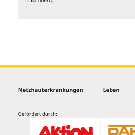
in Bamberg.
to
show
volume
slider.
Sitemap
Netzhauterkrankungen
Leben
Gefördert durch: