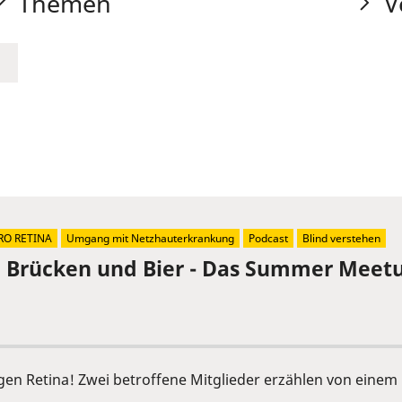
Themen
V
RO RETINA
Umgang mit Netzhauterkrankung
Podcast
Blind verstehen
, Brücken und Bier - Das Summer Meetu
ngen Retina! Zwei betroffene Mitglieder erzählen von ein