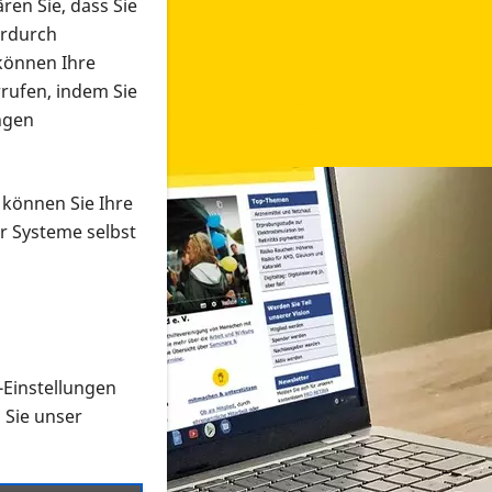
ren Sie, dass Sie
erdurch
 können Ihre
rrufen, indem Sie
ngen
 können Sie Ihre
r Systeme selbst
-Einstellungen
 in verschiedenen Formaten an e
n Sie unser
onmaterial suchen und dieses bestellen bzw. herunterladen
al auf der PRO RETINA-Website für blinde und sehbehi