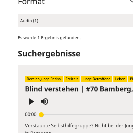
Format
Audio (1)
Es wurde 1 Ergebnis gefunden.
Suchergebnisse
Bereich Junge Retina
Freizeit
junge Betroffene
Leben
P
Blind verstehen | #70 Bamberg
Press
00:00
Enter
or
Verstaubte Selbsthilfegruppe? Nicht bei der Ju
Space