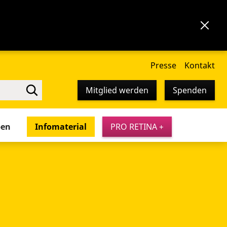
Presse
Kontakt
Mitglied werden
Spenden
pen
Infomaterial
PRO RETINA +