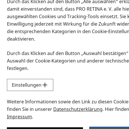
Durch das Klicken auf den Button „Alle auswählen“ erklä
damit einverstanden sind, dass PRO RETINA e. V. alle hi
ausgewählten Cookies und Tracking-Tools einsetzt. Sie
Einwilligung jederzeit mit Wirkung für die Zukunft wide
die entsprechenden Kategorien in den Cookie-Einstellu
deaktivieren.
Durch das Klicken auf den Button „Auswahl bestätigen“
Infomaterial
Auswahl der Cookie-Kategorien und anderer technische
Infomaterial
festlegen.
Einstellungen
Vorlesen
Weitere Informationen sowie den Link zu diesen Cookie
Alle Infomaterialien
finden Sie in unserer
Datenschutzerklärung
. Hier finde
Impressum
.
Sie möchten wissen, wie Sie nach Inf
Erklärvideos zum Thema Infomateri