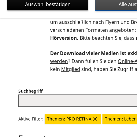
Auswahl bestätigen
Alle au
Auf dieser Seite finden Sie sämtliche
um ausschließlich nach Flyern und B
verschiedenen Formaten angeboten:
Hörversion.
Bitte beachten Sie, dass
Der Download vieler Medien ist exkl
werden
? Dann füllen Sie den
Online-
kein
Mitglied
sind, haben Sie Zugriff 
Suchbegriff
Aktive Filter:
Themen: PRO RETINA
Themen: Leben