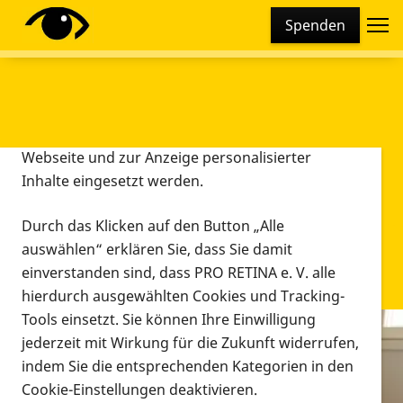
Cookie-Einstellungen
Spenden
Diese Webseite setzt verschiedene Cookies und
Tracking-Tools ein. Dies beinhaltet Cookies und
Tracking-Tools, die für den Betrieb der Webseite
technisch notwendig sind, die zu statistischen
Zwecken sowie zur besseren Bedienbarkeit der
Webseite und zur Anzeige personalisierter
Inhalte eingesetzt werden.
Durch das Klicken auf den Button „Alle
auswählen“ erklären Sie, dass Sie damit
einverstanden sind, dass PRO RETINA e. V. alle
hierdurch ausgewählten Cookies und Tracking-
Tools einsetzt. Sie können Ihre Einwilligung
jederzeit mit Wirkung für die Zukunft widerrufen,
Infomaterial
indem Sie die entsprechenden Kategorien in den
Infomaterial
Cookie-Einstellungen deaktivieren.