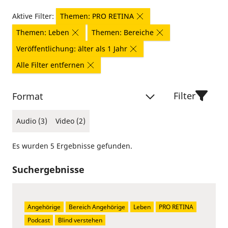
Aktive Filter:
Themen: PRO RETINA
Themen: Leben
Themen: Bereiche
Veröffentlichung: älter als 1 Jahr
Alle Filter entfernen
Filter
Format
Audio (3)
Video (2)
Es wurden 5 Ergebnisse gefunden.
Suchergebnisse
Angehörige
Bereich Angehörige
Leben
PRO RETINA
Podcast
Blind verstehen