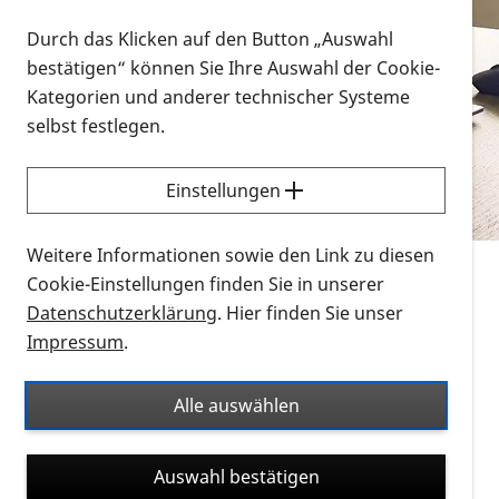
Vorlesen
Durch das Klicken auf den Button „Auswahl
bestätigen“ können Sie Ihre Auswahl der Cookie-
Alle Infomaterialien in verschiedenen
Kategorien und anderer technischer Systeme
Formaten an einem Ort
selbst festlegen.
Sie möchten wissen, wie Sie nach Infonmaterial
suchen und dieses bestellen bzw. herunterladen
Einstellungen
können? Schauen Sie sich die
Erklärvideos zum
Thema Infomaterial auf der PRO RETINA-Website
Weitere Informationen sowie den Link zu diesen
für blinde und sehbehinderte Menschen an.
Cookie-Einstellungen finden Sie in unserer
Datenschutzerklärung
. Hier finden Sie unser
Auf dieser Seite finden Sie sämtliches Infomaterial
Impressum
.
der PRO RETINA in all seinen Formaten an einem
Ort. Nutzen Sie den Formatfilter, um ausschließlich
Alle auswählen
nach Flyern und Broschüren, Audios oder Videos zu
suchen. Die meisten Flyer und Broschüren werden in
Auswahl bestätigen
verschiedenen Formaten angeboten: zur