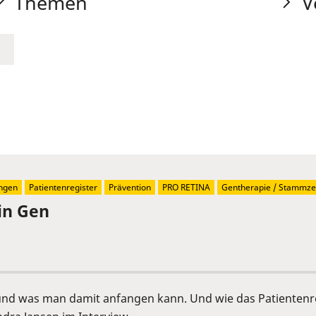
Themen
V
ngen
Patientenregister
Prävention
PRO RETINA
Gentherapie / Stammzel
in Gen
 und was man damit anfangen kann. Und wie das Patientenre