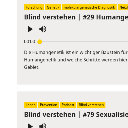
Forschung
Genetik
molekulargenetische Diagnostik
Netz
Blind verstehen | #29 Humangen
Press
00:00
Enter
or
Die Humangenetik ist ein wichtiger Baustein fü
Space
Humangenetik und welche Schritte werden hier 
to
Gebiet.
show
volume
slider.
Leben
Prävention
Podcast
Blind verstehen
Blind verstehen | #79 Sexualis