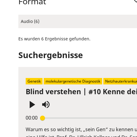
Format
Audio (6)
Es wurden 6 Ergebnisse gefunden.
Suchergebnisse
Genetik
molekulargenetische Diagnostik
Netzhauterkranku
Blind verstehen | #10 Kenne de
Press
00:00
Enter
or
Warum es so wichtig ist, „sein Gen“ zu kennen
Space