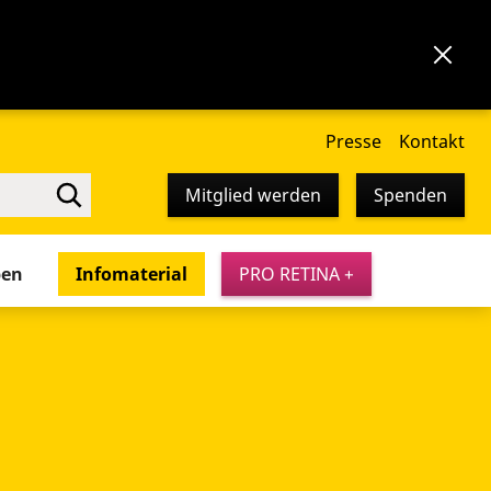
Presse
Kontakt
Mitglied werden
Spenden
pen
Infomaterial
PRO RETINA +