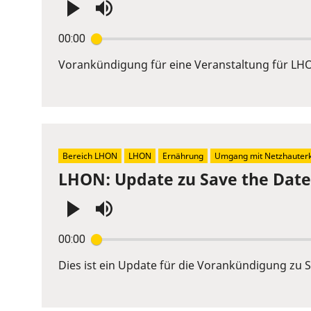
Press
00:00
Enter
or
Vorankündigung für eine Veranstaltung für LH
Space
to
show
volume
slider.
Bereich LHON
LHON
Ernährung
Umgang mit Netzhauter
LHON: Update zu Save the Dat
Press
00:00
Enter
or
Dies ist ein Update für die Vorankündigung zu
Space
to