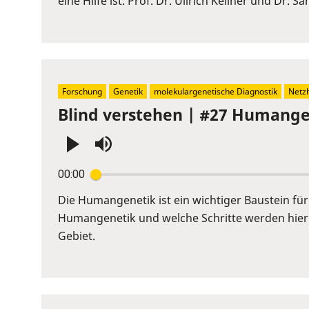
eine Hilfe ist. Prof. Dr. Ullrich Kellner und Dr. 
to
show
volume
slider.
Forschung
Genetik
molekulargenetische Diagnostik
Netz
Blind verstehen | #27 Humangen
Press
00:00
Enter
or
Die Humangenetik ist ein wichtiger Baustein fü
Space
Humangenetik und welche Schritte werden hier 
to
Gebiet.
show
volume
slider.