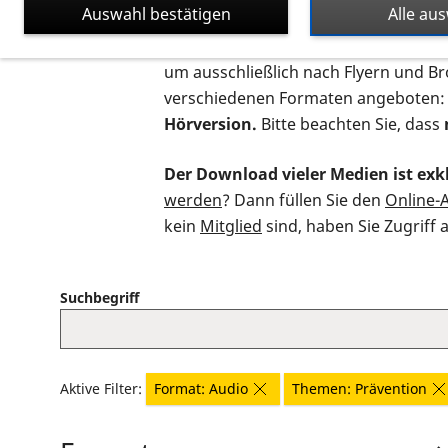
Auswahl bestätigen
Alle au
Auf dieser Seite finden Sie sämtliche
um ausschließlich nach Flyern und B
verschiedenen Formaten angeboten:
Hörversion.
Bitte beachten Sie, dass
Der Download vieler Medien ist exkl
werden
? Dann füllen Sie den
Online-
kein
Mitglied
sind, haben Sie Zugriff 
Suchbegriff
Aktive Filter:
Format: Audio
Themen: Prävention