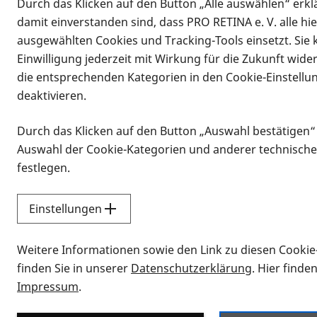
Durch das Klicken auf den Button „Alle auswählen“ erklä
damit einverstanden sind, dass PRO RETINA e. V. alle hi
ausgewählten Cookies und Tracking-Tools einsetzt. Sie
Einwilligung jederzeit mit Wirkung für die Zukunft wide
die entsprechenden Kategorien in den Cookie-Einstellu
deaktivieren.
Durch das Klicken auf den Button „Auswahl bestätigen“
Infomaterial
Auswahl der Cookie-Kategorien und anderer technische
Infomaterial
festlegen.
Einstellungen
Vorlesen
Weitere Informationen sowie den Link zu diesen Cookie
Alle Infomaterialien
finden Sie in unserer
Datenschutzerklärung
. Hier finde
Impressum
.
Sie möchten wissen, wie Sie nach Inf
Erklärvideos zum Thema Infomateri