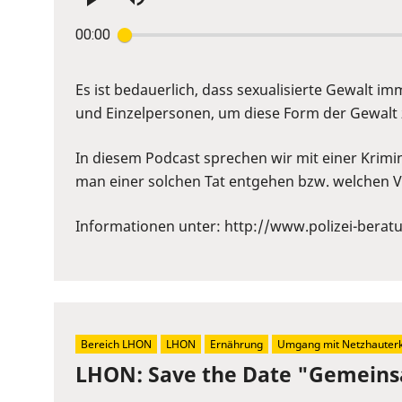
Press
00:00
Enter
or
Space
Es ist bedauerlich, dass sexualisierte Gewalt 
to
und Einzelpersonen, um diese Form der Gewalt 
show
volume
In diesem Podcast sprechen wir mit einer Krimi
slider.
man einer solchen Tat entgehen bzw. welchen V
Informationen unter: ⁠http://www.polizei-berat
Bereich LHON
LHON
Ernährung
Umgang mit Netzhauter
LHON: Save the Date "Gemeins