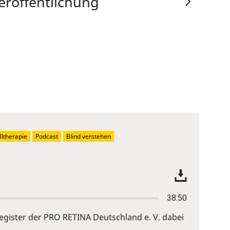
eröffentlichung
ltherapie
Podcast
Blind verstehen
38:50
gister der PRO RETINA Deutschland e. V. dabei