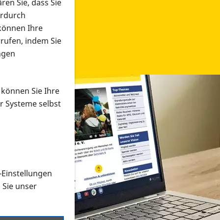
ren Sie, dass Sie
erdurch
 können Ihre
rrufen, indem Sie
ngen
 können Sie Ihre
r Systeme selbst
-Einstellungen
 in verschiedenen Formaten an e
n Sie unser
onmaterial suchen und dieses bestellen bzw. herunterladen
al auf der PRO RETINA-Website für blinde und sehbehi