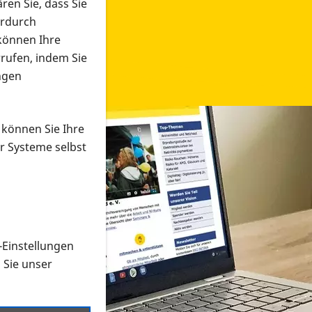
ren Sie, dass Sie
erdurch
 können Ihre
rrufen, indem Sie
ngen
 können Sie Ihre
r Systeme selbst
-Einstellungen
 in verschiedenen Formaten an e
n Sie unser
onmaterial suchen und dieses bestellen bzw. herunterladen
al auf der PRO RETINA-Website für blinde und sehbehi