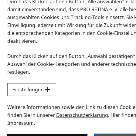
Durch das Klicken auf den Button „Alle auswählen“ erklä
damit einverstanden sind, dass PRO RETINA e. V. alle hi
ausgewählten Cookies und Tracking-Tools einsetzt. Sie
Einwilligung jederzeit mit Wirkung für die Zukunft wide
die entsprechenden Kategorien in den Cookie-Einstellu
deaktivieren.
Durch das Klicken auf den Button „Auswahl bestätigen“
Infomaterial
Auswahl der Cookie-Kategorien und anderer technische
Infomaterial
festlegen.
Einstellungen
Vorlesen
Weitere Informationen sowie den Link zu diesen Cookie
Alle Infomaterialien
finden Sie in unserer
Datenschutzerklärung
. Hier finde
Impressum
.
Sie möchten wissen, wie Sie nach Inf
Erklärvideos zum Thema Infomateri