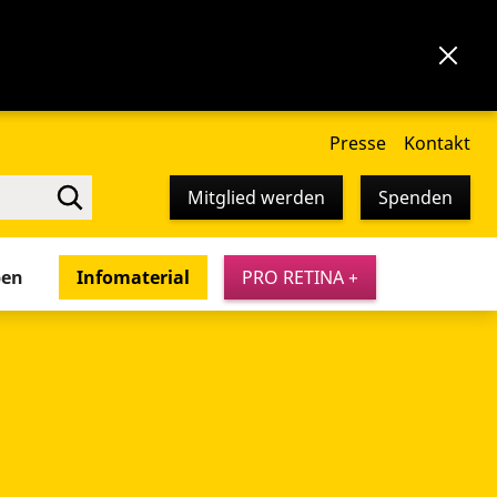
Presse
Kontakt
Mitglied werden
Spenden
pen
Infomaterial
PRO RETINA +