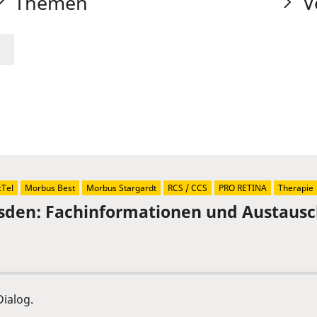
Themen
V
Tel
Morbus Best
Morbus Stargardt
RCS / CCS
PRO RETINA
Therapie
sden: Fachinformationen und Austaus
ialog.