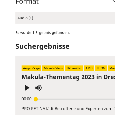
Format
Audio (1)
Es wurde 1 Ergebnis gefunden.
Suchergebnisse
Angehörige
Makulaödem
Hilfsmittel
AMD
LHON
Mac
Makula-Thementag 2023 in Dre
Press
00:00
Enter
or
PRO RETINA lädt Betroffene und Experten zum D
Space