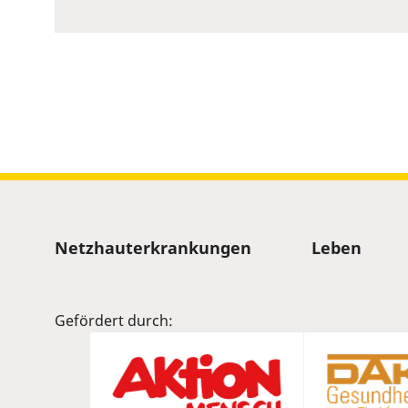
to
show
volume
slider.
Sitemap
Netzhauterkrankungen
Leben
Gefördert durch: