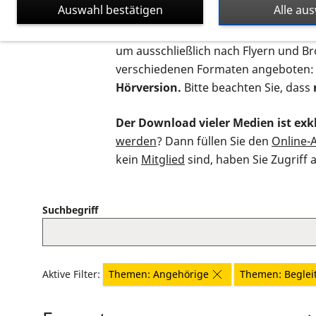
Auswahl bestätigen
Alle au
Auf dieser Seite finden Sie sämtliche
um ausschließlich nach Flyern und B
verschiedenen Formaten angeboten:
Hörversion.
Bitte beachten Sie, dass
Der Download vieler Medien ist exkl
werden
? Dann füllen Sie den
Online-
kein
Mitglied
sind, haben Sie Zugriff 
Suchbegriff
Aktive Filter:
Themen: Angehörige
Themen: Beglei