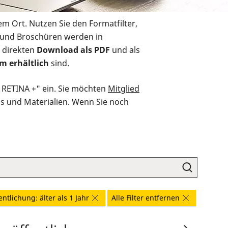
em Ort. Nutzen Sie den Formatfilter,
r und Broschüren werden in
 direkten
Download als PDF
und als
m erhältlich
sind.
O RETINA +" ein. Sie möchten
Mitglied
ds und Materialien. Wenn Sie noch
entlichung: älter als 1 Jahr
Alle Filter entfernen