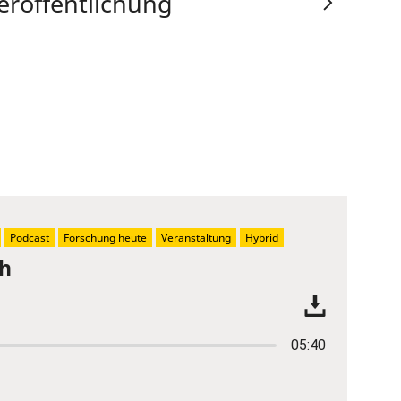
eröffentlichung
Podcast
Forschung heute
Veranstaltung
Hybrid
ch
05:40