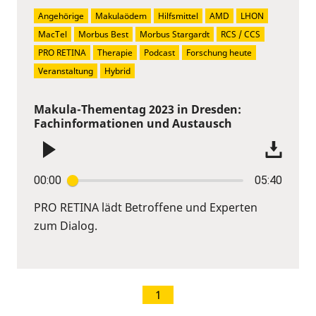
Angehörige
Makulaödem
Hilfsmittel
AMD
LHON
MacTel
Morbus Best
Morbus Stargardt
RCS / CCS
PRO RETINA
Therapie
Podcast
Forschung heute
Veranstaltung
Hybrid
Makula-Thementag 2023 in Dresden:
Fachinformationen und Austausch
00:00
05:40
PRO RETINA lädt Betroffene und Experten
zum Dialog.
1