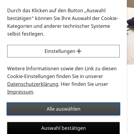
Vorlesen
Durch das Klicken auf den Button „Auswahl
bestätigen“ können Sie Ihre Auswahl der Cookie-
Alle Infomaterialien in verschiedenen
Kategorien und anderer technischer Systeme
Formaten an einem Ort
selbst festlegen.
Sie möchten wissen, wie Sie nach Infonmaterial
suchen und dieses bestellen bzw. herunterladen
Einstellungen
können? Schauen Sie sich die
Erklärvideos zum
Thema Infomaterial auf der PRO RETINA-Website
Weitere Informationen sowie den Link zu diesen
für blinde und sehbehinderte Menschen an.
Cookie-Einstellungen finden Sie in unserer
Datenschutzerklärung
. Hier finden Sie unser
Auf dieser Seite finden Sie sämtliches Infomaterial
Impressum
.
der PRO RETINA in all seinen Formaten an einem
Ort. Nutzen Sie den Formatfilter, um ausschließlich
Alle auswählen
nach Flyern und Broschüren, Audios oder Videos zu
suchen. Die meisten Flyer und Broschüren werden in
Auswahl bestätigen
verschiedenen Formaten angeboten: zur