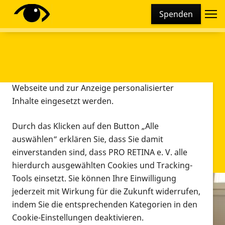
Cookie-Einstellungen
Spenden
Diese Webseite setzt verschiedene Cookies und
Tracking-Tools ein. Dies beinhaltet Cookies und
Tracking-Tools, die für den Betrieb der Webseite
technisch notwendig sind, die zu statistischen
Zwecken sowie zur besseren Bedienbarkeit der
Webseite und zur Anzeige personalisierter
Inhalte eingesetzt werden.
Durch das Klicken auf den Button „Alle
auswählen“ erklären Sie, dass Sie damit
einverstanden sind, dass PRO RETINA e. V. alle
hierdurch ausgewählten Cookies und Tracking-
Tools einsetzt. Sie können Ihre Einwilligung
jederzeit mit Wirkung für die Zukunft widerrufen,
Infomaterial
indem Sie die entsprechenden Kategorien in den
Infomaterial
Cookie-Einstellungen deaktivieren.