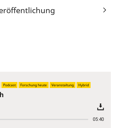
eröffentlichung
Podcast
Forschung heute
Veranstaltung
Hybrid
ch
05:40