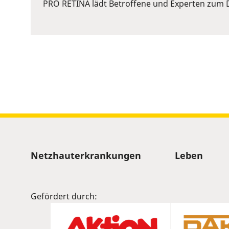
or
PRO RETINA lädt Betroffene und Experten zum D
Space
to
show
volume
slider.
Sitemap
Netzhauterkrankungen
Leben
Gefördert durch: