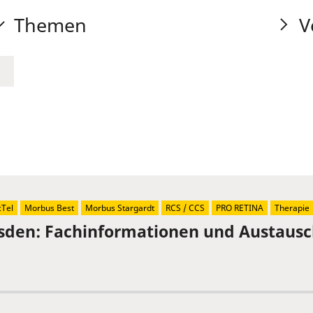
Themen
V
Tel
Morbus Best
Morbus Stargardt
RCS / CCS
PRO RETINA
Therapie
sden: Fachinformationen und Austaus