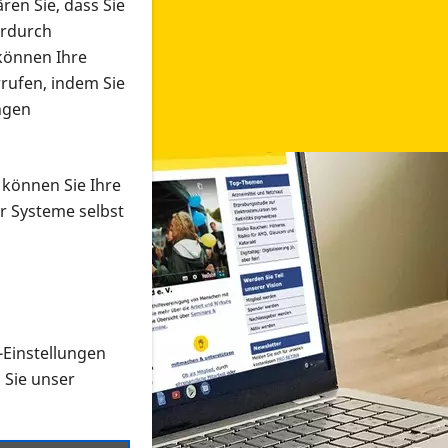
ren Sie, dass Sie
erdurch
 können Ihre
rrufen, indem Sie
ngen
 können Sie Ihre
r Systeme selbst
-Einstellungen
 in verschiedenen Formaten an e
n Sie unser
onmaterial suchen und dieses bestellen bzw. herunterladen
al auf der PRO RETINA-Website für blinde und sehbehi