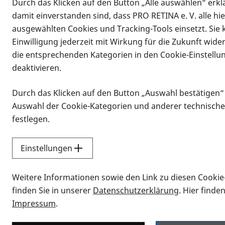
Durch das Klicken auf den Button „Alle auswählen“ erklä
damit einverstanden sind, dass PRO RETINA e. V. alle hi
ausgewählten Cookies und Tracking-Tools einsetzt. Sie
Einwilligung jederzeit mit Wirkung für die Zukunft wide
die entsprechenden Kategorien in den Cookie-Einstellu
deaktivieren.
Durch das Klicken auf den Button „Auswahl bestätigen“
Infomaterial
Auswahl der Cookie-Kategorien und anderer technische
Infomaterial
festlegen.
Einstellungen
Vorlesen
Weitere Informationen sowie den Link zu diesen Cookie
Alle Infomaterialien
finden Sie in unserer
Datenschutzerklärung
. Hier finde
Impressum
.
Sie möchten wissen, wie Sie nach Inf
Erklärvideos zum Thema Infomateri