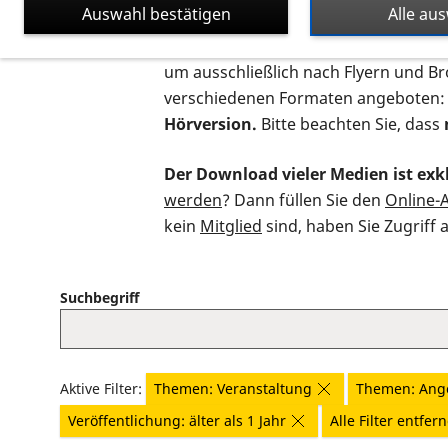
Auswahl bestätigen
Alle au
Auf dieser Seite finden Sie sämtliche
um ausschließlich nach Flyern und B
verschiedenen Formaten angeboten:
Hörversion.
Bitte beachten Sie, dass
Der Download vieler Medien ist exkl
werden
? Dann füllen Sie den
Online-
kein
Mitglied
sind, haben Sie Zugriff 
Suchbegriff
Aktive Filter:
Themen: Veranstaltung
Themen: Ang
Veröffentlichung: älter als 1 Jahr
Alle Filter entfer