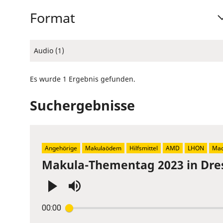
Format
Audio (1)
Es wurde 1 Ergebnis gefunden.
Suchergebnisse
Angehörige
Makulaödem
Hilfsmittel
AMD
LHON
Mac
Makula-Thementag 2023 in Dre
Press
00:00
Enter