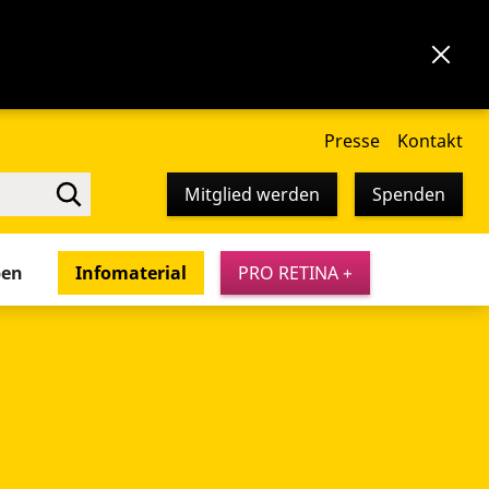
Presse
Kontakt
Mitglied werden
Spenden
pen
Infomaterial
PRO RETINA +