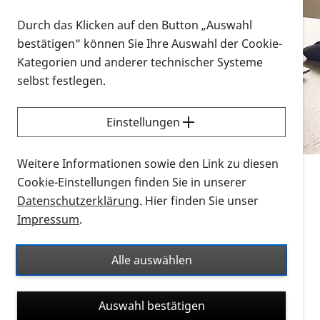
Vorlesen
Durch das Klicken auf den Button „Auswahl
bestätigen“ können Sie Ihre Auswahl der Cookie-
Alle Infomaterialien in verschiedenen
Kategorien und anderer technischer Systeme
Formaten an einem Ort
selbst festlegen.
Sie möchten wissen, wie Sie nach Infonmaterial
suchen und dieses bestellen bzw. herunterladen
Einstellungen
können? Schauen Sie sich die
Erklärvideos zum
Thema Infomaterial auf der PRO RETINA-Website
Weitere Informationen sowie den Link zu diesen
für blinde und sehbehinderte Menschen an.
Cookie-Einstellungen finden Sie in unserer
Datenschutzerklärung
. Hier finden Sie unser
Auf dieser Seite finden Sie sämtliches Infomaterial
Impressum
.
der PRO RETINA in all seinen Formaten an einem
Ort. Nutzen Sie den Formatfilter, um ausschließlich
Alle auswählen
nach Flyern und Broschüren, Audios oder Videos zu
suchen. Die meisten Flyer und Broschüren werden in
Auswahl bestätigen
verschiedenen Formaten angeboten: zur