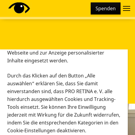
Cookie-Einstellungen
Spenden
Diese Webseite setzt verschiedene Cookies und
Tracking-Tools ein. Dies beinhaltet Cookies und
Tracking-Tools, die für den Betrieb der Webseite
technisch notwendig sind, die zu statistischen
Zwecken sowie zur besseren Bedienbarkeit der
Webseite und zur Anzeige personalisierter
Inhalte eingesetzt werden.
Durch das Klicken auf den Button „Alle
auswählen“ erklären Sie, dass Sie damit
einverstanden sind, dass PRO RETINA e. V. alle
hierdurch ausgewählten Cookies und Tracking-
Tools einsetzt. Sie können Ihre Einwilligung
jederzeit mit Wirkung für die Zukunft widerrufen,
Infomaterial
indem Sie die entsprechenden Kategorien in den
Infomaterial
Cookie-Einstellungen deaktivieren.