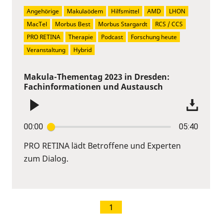
Angehörige
Makulaödem
Hilfsmittel
AMD
LHON
MacTel
Morbus Best
Morbus Stargardt
RCS / CCS
PRO RETINA
Therapie
Podcast
Forschung heute
Veranstaltung
Hybrid
Makula-Thementag 2023 in Dresden:
Fachinformationen und Austausch
00:00
05:40
PRO RETINA lädt Betroffene und Experten
zum Dialog.
1