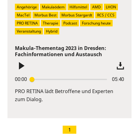
Angehörige
Makulaödem
Hilfsmittel
AMD
LHON
MacTel
Morbus Best
Morbus Stargardt
RCS / CCS
PRO RETINA
Therapie
Podcast
Forschung heute
Veranstaltung
Hybrid
Makula-Thementag 2023 in Dresden:
Fachinformationen und Austausch
00:00
05:40
PRO RETINA lädt Betroffene und Experten
zum Dialog.
1