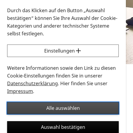
Vorlesen
Durch das Klicken auf den Button „Auswahl
bestätigen“ können Sie Ihre Auswahl der Cookie-
Alle Infomaterialien in verschiedenen
Kategorien und anderer technischer Systeme
Formaten an einem Ort
selbst festlegen.
Sie möchten wissen, wie Sie nach Infonmaterial
suchen und dieses bestellen bzw. herunterladen
Einstellungen
können? Schauen Sie sich die
Erklärvideos zum
Thema Infomaterial auf der PRO RETINA-Website
Weitere Informationen sowie den Link zu diesen
für blinde und sehbehinderte Menschen an.
Cookie-Einstellungen finden Sie in unserer
Datenschutzerklärung
. Hier finden Sie unser
Auf dieser Seite finden Sie sämtliches Infomaterial
Impressum
.
der PRO RETINA in all seinen Formaten an einem
Ort. Nutzen Sie den Formatfilter, um ausschließlich
Alle auswählen
nach Flyern und Broschüren, Audios oder Videos zu
suchen. Die meisten Flyer und Broschüren werden in
Auswahl bestätigen
verschiedenen Formaten angeboten: zur