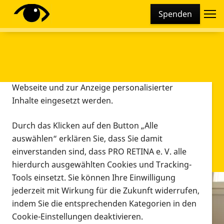
Cookie-Einstellungen
Spenden
Diese Webseite setzt verschiedene Cookies und
Tracking-Tools ein. Dies beinhaltet Cookies und
Tracking-Tools, die für den Betrieb der Webseite
technisch notwendig sind, die zu statistischen
Zwecken sowie zur besseren Bedienbarkeit der
Webseite und zur Anzeige personalisierter
Inhalte eingesetzt werden.
Durch das Klicken auf den Button „Alle
auswählen“ erklären Sie, dass Sie damit
einverstanden sind, dass PRO RETINA e. V. alle
hierdurch ausgewählten Cookies und Tracking-
Tools einsetzt. Sie können Ihre Einwilligung
jederzeit mit Wirkung für die Zukunft widerrufen,
Infomaterial
indem Sie die entsprechenden Kategorien in den
Infomaterial
Cookie-Einstellungen deaktivieren.