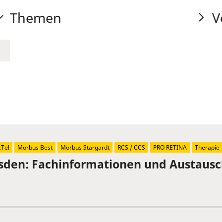
Themen
V
Tel
Morbus Best
Morbus Stargardt
RCS / CCS
PRO RETINA
Therapie
sden: Fachinformationen und Austaus