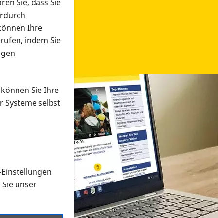
ren Sie, dass Sie
erdurch
 können Ihre
rrufen, indem Sie
ngen
 können Sie Ihre
r Systeme selbst
-Einstellungen
 in verschiedenen Formaten an e
n Sie unser
onmaterial suchen und dieses bestellen bzw. herunterladen
al auf der PRO RETINA-Website für blinde und sehbehi