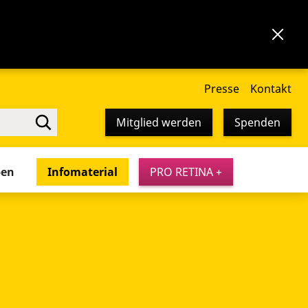
Presse
Kontakt
Mitglied werden
Spenden
pen
Infomaterial
PRO RETINA +