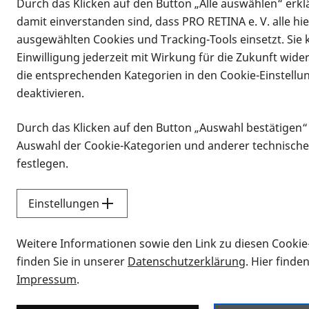
Durch das Klicken auf den Button „Alle auswählen“ erklä
damit einverstanden sind, dass PRO RETINA e. V. alle hi
ausgewählten Cookies und Tracking-Tools einsetzt. Sie
Einwilligung jederzeit mit Wirkung für die Zukunft wide
die entsprechenden Kategorien in den Cookie-Einstellu
deaktivieren.
Durch das Klicken auf den Button „Auswahl bestätigen“
Infomaterial
Auswahl der Cookie-Kategorien und anderer technische
Infomaterial
festlegen.
Einstellungen
Vorlesen
Weitere Informationen sowie den Link zu diesen Cookie
Alle Infomaterialien
finden Sie in unserer
Datenschutzerklärung
. Hier finde
Impressum
.
Sie möchten wissen, wie Sie nach Inf
Erklärvideos zum Thema Infomateri