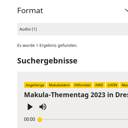
Format
Audio (1)
Es wurde 1 Ergebnis gefunden.
Suchergebnisse
Angehörige
Makulaödem
Hilfsmittel
AMD
LHON
Mac
Makula-Thementag 2023 in Dre
Press
00:00
Enter