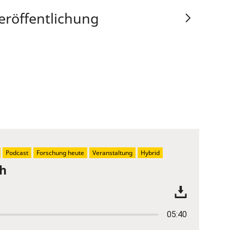
eröffentlichung
Podcast
Forschung heute
Veranstaltung
Hybrid
ch
05:40