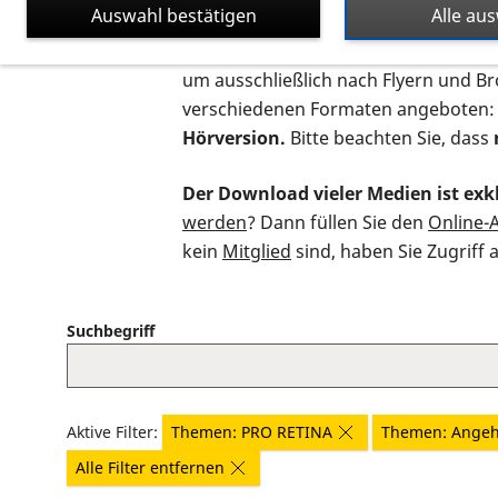
Auswahl bestätigen
Alle au
Auf dieser Seite finden Sie sämtliche
um ausschließlich nach Flyern und B
verschiedenen Formaten angeboten:
Hörversion.
Bitte beachten Sie, dass
Der Download vieler Medien ist exkl
werden
? Dann füllen Sie den
Online-
kein
Mitglied
sind, haben Sie Zugriff 
Suchbegriff
Aktive Filter:
Themen: PRO RETINA
Themen: Angeh
Alle Filter entfernen