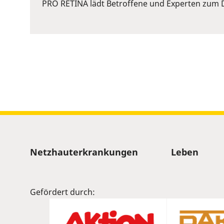
or
PRO RETINA lädt Betroffene und Experten zum D
Space
to
show
volume
slider.
Sitemap
Netzhauterkrankungen
Leben
Gefördert durch: