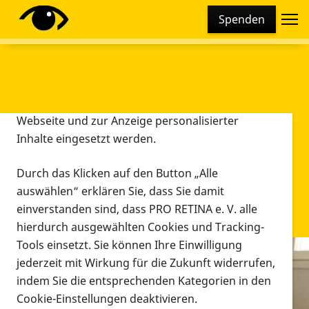
Cookie-Einstellungen
Spenden
Diese Webseite setzt verschiedene Cookies und
Tracking-Tools ein. Dies beinhaltet Cookies und
Tracking-Tools, die für den Betrieb der Webseite
technisch notwendig sind, die zu statistischen
Zwecken sowie zur besseren Bedienbarkeit der
Webseite und zur Anzeige personalisierter
Inhalte eingesetzt werden.
Durch das Klicken auf den Button „Alle
auswählen“ erklären Sie, dass Sie damit
einverstanden sind, dass PRO RETINA e. V. alle
hierdurch ausgewählten Cookies und Tracking-
Tools einsetzt. Sie können Ihre Einwilligung
jederzeit mit Wirkung für die Zukunft widerrufen,
Infomaterial
indem Sie die entsprechenden Kategorien in den
Infomaterial
Cookie-Einstellungen deaktivieren.