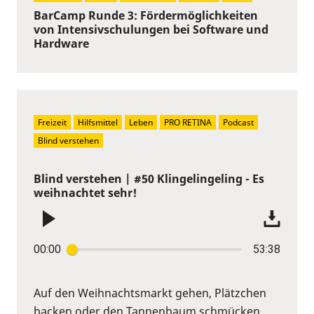
BarCamp Runde 3: Fördermöglichkeiten
von Intensivschulungen bei Software und
Hardware
Freizeit
Hilfsmittel
Leben
PRO RETINA
Podcast
Blind verstehen
Blind verstehen | #50 Klingelingeling - Es
weihnachtet sehr!
00:00
53:38
Auf den Weihnachtsmarkt gehen, Plätzchen
backen oder den Tannenbaum schmücken...