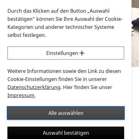
Vorlesen
Durch das Klicken auf den Button „Auswahl
bestätigen“ können Sie Ihre Auswahl der Cookie-
Alle Infomaterialien in verschiedenen
Kategorien und anderer technischer Systeme
Formaten an einem Ort
selbst festlegen.
Sie möchten wissen, wie Sie nach Infonmaterial
suchen und dieses bestellen bzw. herunterladen
Einstellungen
können? Schauen Sie sich die
Erklärvideos zum
Thema Infomaterial auf der PRO RETINA-Website
Weitere Informationen sowie den Link zu diesen
für blinde und sehbehinderte Menschen an.
Cookie-Einstellungen finden Sie in unserer
Datenschutzerklärung
. Hier finden Sie unser
Auf dieser Seite finden Sie sämtliches Infomaterial
Impressum
.
der PRO RETINA in all seinen Formaten an einem
Ort. Nutzen Sie den Formatfilter, um ausschließlich
Alle auswählen
nach Flyern und Broschüren, Audios oder Videos zu
suchen. Die meisten Flyer und Broschüren werden in
Auswahl bestätigen
verschiedenen Formaten angeboten: zur