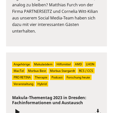
analog zu bleiben? Matthias Furch von der
Firma PARTNERSEITZ und Cornelia Witt-Kilian
aus unserem Social Media-Team haben sich
dazu mit vier interessanten Gästen
unterhalten.
Angehörige
Makulaödem
Hilfsmittel
AMD
LHON
MacTel
Morbus Best
Morbus Stargardt
RCS / CCS
PRO RETINA
Therapie
Podcast
Forschung heute
Veranstaltung
Hybrid
Makula-Thementag 2023 in Dresden:
Fachinformationen und Austausch