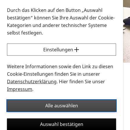
Vorlesen
Durch das Klicken auf den Button „Auswahl
bestätigen“ können Sie Ihre Auswahl der Cookie-
Alle Infomaterialien in verschiedenen
Kategorien und anderer technischer Systeme
Formaten an einem Ort
selbst festlegen.
Sie möchten wissen, wie Sie nach Infonmaterial
suchen und dieses bestellen bzw. herunterladen
Einstellungen
können? Schauen Sie sich die
Erklärvideos zum
Thema Infomaterial auf der PRO RETINA-Website
Weitere Informationen sowie den Link zu diesen
für blinde und sehbehinderte Menschen an.
Cookie-Einstellungen finden Sie in unserer
Datenschutzerklärung
. Hier finden Sie unser
Auf dieser Seite finden Sie sämtliches Infomaterial
Impressum
.
der PRO RETINA in all seinen Formaten an einem
Ort. Nutzen Sie den Formatfilter, um ausschließlich
Alle auswählen
nach Flyern und Broschüren, Audios oder Videos zu
suchen. Die meisten Flyer und Broschüren werden in
Auswahl bestätigen
verschiedenen Formaten angeboten: zur