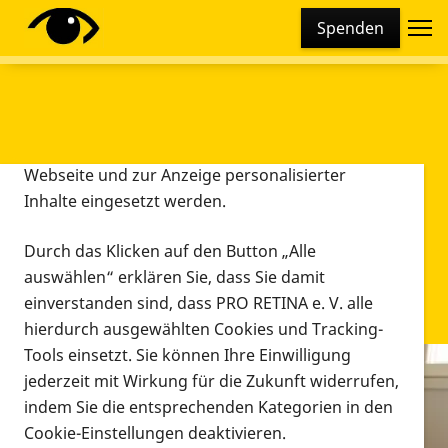
Cookie-Einstellungen
Spenden
Diese Webseite setzt verschiedene Cookies und
Tracking-Tools ein. Dies beinhaltet Cookies und
Tracking-Tools, die für den Betrieb der Webseite
technisch notwendig sind, die zu statistischen
Zwecken sowie zur besseren Bedienbarkeit der
Webseite und zur Anzeige personalisierter
Inhalte eingesetzt werden.
Durch das Klicken auf den Button „Alle
auswählen“ erklären Sie, dass Sie damit
einverstanden sind, dass PRO RETINA e. V. alle
hierdurch ausgewählten Cookies und Tracking-
Tools einsetzt. Sie können Ihre Einwilligung
jederzeit mit Wirkung für die Zukunft widerrufen,
Infomaterial
indem Sie die entsprechenden Kategorien in den
Infomaterial
Cookie-Einstellungen deaktivieren.