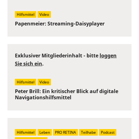
Hilfsmittel
Video
Papenmeier: Streaming-Daisyplayer
Exklusiver Mitgliederinhalt - bitte
loggen
Sie sich ein
.
Hilfsmittel
Video
Peter Brill: Ein kritischer Blick auf digitale
Navigationshilfsmittel
Hilfsmittel
Leben
PRO RETINA
Teilhabe
Podcast