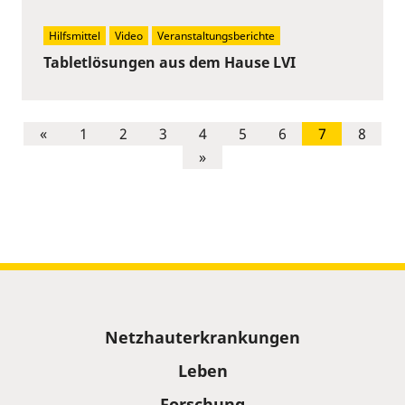
Hilfsmittel
Video
Veranstaltungsberichte
Tabletlösungen aus dem Hause LVI
«
1
2
3
4
5
6
7
8
»
Sitemap
Netzhauterkrankungen
Leben
Forschung