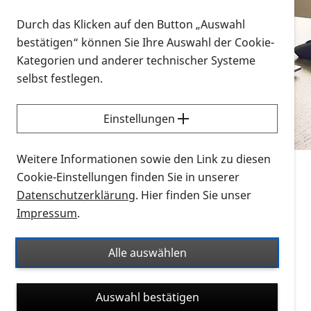
Vorlesen
Durch das Klicken auf den Button „Auswahl
bestätigen“ können Sie Ihre Auswahl der Cookie-
Alle Infomaterialien in verschiedenen
Kategorien und anderer technischer Systeme
Formaten an einem Ort
selbst festlegen.
Sie möchten wissen, wie Sie nach Infonmaterial
suchen und dieses bestellen bzw. herunterladen
Einstellungen
können? Schauen Sie sich die
Erklärvideos zum
Thema Infomaterial auf der PRO RETINA-Website
Weitere Informationen sowie den Link zu diesen
für blinde und sehbehinderte Menschen an.
Cookie-Einstellungen finden Sie in unserer
Datenschutzerklärung
. Hier finden Sie unser
Auf dieser Seite finden Sie sämtliches Infomaterial
Impressum
.
der PRO RETINA in all seinen Formaten an einem
Ort. Nutzen Sie den Formatfilter, um ausschließlich
Alle auswählen
nach Flyern und Broschüren, Audios oder Videos zu
suchen. Die meisten Flyer und Broschüren werden in
Auswahl bestätigen
verschiedenen Formaten angeboten: zur