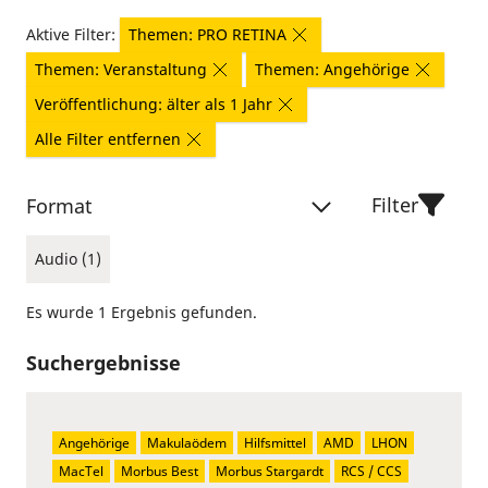
Aktive Filter:
Themen: PRO RETINA
Themen: Veranstaltung
Themen: Angehörige
Veröffentlichung: älter als 1 Jahr
Alle Filter entfernen
Filter
Format
Audio (1)
Es wurde 1 Ergebnis gefunden.
Suchergebnisse
Angehörige
Makulaödem
Hilfsmittel
AMD
LHON
MacTel
Morbus Best
Morbus Stargardt
RCS / CCS