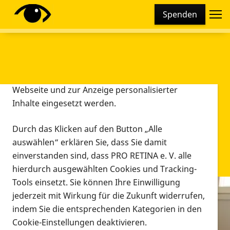
Cookie-Einstellungen
Spenden
Diese Webseite setzt verschiedene Cookies und
Tracking-Tools ein. Dies beinhaltet Cookies und
Tracking-Tools, die für den Betrieb der Webseite
technisch notwendig sind, die zu statistischen
Zwecken sowie zur besseren Bedienbarkeit der
Webseite und zur Anzeige personalisierter
Inhalte eingesetzt werden.
Durch das Klicken auf den Button „Alle
auswählen“ erklären Sie, dass Sie damit
einverstanden sind, dass PRO RETINA e. V. alle
hierdurch ausgewählten Cookies und Tracking-
Tools einsetzt. Sie können Ihre Einwilligung
jederzeit mit Wirkung für die Zukunft widerrufen,
Infomaterial
indem Sie die entsprechenden Kategorien in den
Infomaterial
Cookie-Einstellungen deaktivieren.