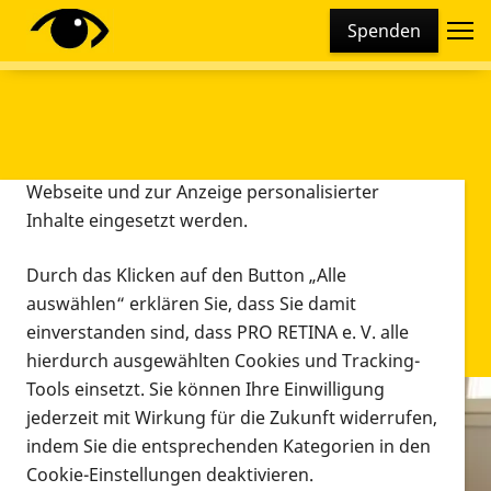
Cookie-Einstellungen
Spenden
Diese Webseite setzt verschiedene Cookies und
Tracking-Tools ein. Dies beinhaltet Cookies und
Tracking-Tools, die für den Betrieb der Webseite
technisch notwendig sind, die zu statistischen
Zwecken sowie zur besseren Bedienbarkeit der
Webseite und zur Anzeige personalisierter
Inhalte eingesetzt werden.
Durch das Klicken auf den Button „Alle
auswählen“ erklären Sie, dass Sie damit
einverstanden sind, dass PRO RETINA e. V. alle
hierdurch ausgewählten Cookies und Tracking-
Tools einsetzt. Sie können Ihre Einwilligung
jederzeit mit Wirkung für die Zukunft widerrufen,
Infomaterial
indem Sie die entsprechenden Kategorien in den
Infomaterial
Cookie-Einstellungen deaktivieren.