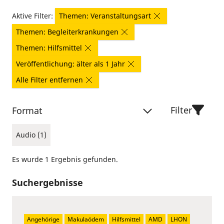
Aktive Filter:
Themen: Veranstaltungsart
Themen: Begleiterkrankungen
Themen: Hilfsmittel
Veröffentlichung: älter als 1 Jahr
Alle Filter entfernen
Filter
Format
Audio (1)
Es wurde 1 Ergebnis gefunden.
Suchergebnisse
Angehörige
Makulaödem
Hilfsmittel
AMD
LHON