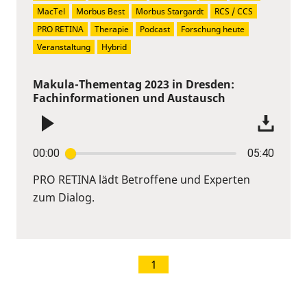
MacTel
Morbus Best
Morbus Stargardt
RCS / CCS
PRO RETINA
Therapie
Podcast
Forschung heute
Veranstaltung
Hybrid
Makula-Thementag 2023 in Dresden:
Fachinformationen und Austausch
00:00
05:40
PRO RETINA lädt Betroffene und Experten
zum Dialog.
1