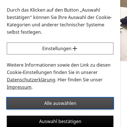
Vorlesen
Durch das Klicken auf den Button „Auswahl
bestätigen“ können Sie Ihre Auswahl der Cookie-
Alle Infomaterialien in verschiedenen
Kategorien und anderer technischer Systeme
Formaten an einem Ort
selbst festlegen.
Sie möchten wissen, wie Sie nach Infonmaterial
suchen und dieses bestellen bzw. herunterladen
Einstellungen
können? Schauen Sie sich die
Erklärvideos zum
Thema Infomaterial auf der PRO RETINA-Website
Weitere Informationen sowie den Link zu diesen
für blinde und sehbehinderte Menschen an.
Cookie-Einstellungen finden Sie in unserer
Datenschutzerklärung
. Hier finden Sie unser
Auf dieser Seite finden Sie sämtliches Infomaterial
Impressum
.
der PRO RETINA in all seinen Formaten an einem
Ort. Nutzen Sie den Formatfilter, um ausschließlich
Alle auswählen
nach Flyern und Broschüren, Audios oder Videos zu
suchen. Die meisten Flyer und Broschüren werden in
Auswahl bestätigen
verschiedenen Formaten angeboten: zur