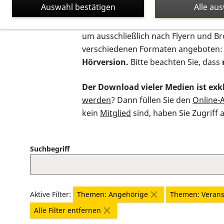
Auswahl bestätigen
Alle au
Auf dieser Seite finden Sie sämtliche
um ausschließlich nach Flyern und B
verschiedenen Formaten angeboten:
Hörversion.
Bitte beachten Sie, dass
Der Download vieler Medien ist exkl
werden
? Dann füllen Sie den
Online-
kein
Mitglied
sind, haben Sie Zugriff 
Suchbegriff
Aktive Filter:
Themen: Angehörige
Themen: Verans
Alle Filter entfernen