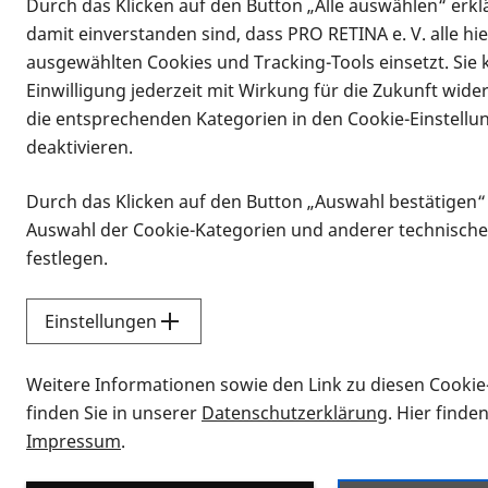
Durch das Klicken auf den Button „Alle auswählen“ erklä
damit einverstanden sind, dass PRO RETINA e. V. alle hi
ausgewählten Cookies und Tracking-Tools einsetzt. Sie
Einwilligung jederzeit mit Wirkung für die Zukunft wide
die entsprechenden Kategorien in den Cookie-Einstellu
deaktivieren.
Durch das Klicken auf den Button „Auswahl bestätigen“
Infomaterial
Auswahl der Cookie-Kategorien und anderer technische
Infomaterial
festlegen.
Einstellungen
Vorlesen
Weitere Informationen sowie den Link zu diesen Cookie
Alle Infomaterialien
finden Sie in unserer
Datenschutzerklärung
. Hier finde
Impressum
.
Sie möchten wissen, wie Sie nach Inf
Erklärvideos zum Thema Infomateri