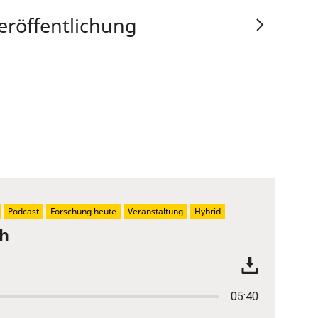
eröffentlichung
Podcast
Forschung heute
Veranstaltung
Hybrid
ch
05:40