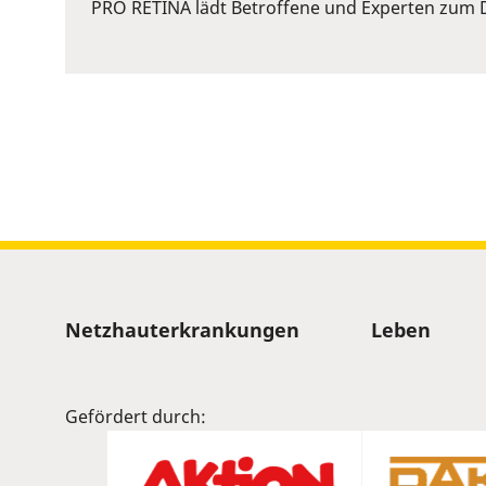
or
PRO RETINA lädt Betroffene und Experten zum D
Space
to
show
volume
slider.
Sitemap
Netzhauterkrankungen
Leben
Gefördert durch: