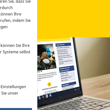
ren Sie, dass Sie
erdurch
 können Ihre
rrufen, indem Sie
ngen
 können Sie Ihre
r Systeme selbst
-Einstellungen
 in verschiedenen Formaten an e
n Sie unser
onmaterial suchen und dieses bestellen bzw. herunterladen
al auf der PRO RETINA-Website für blinde und sehbehi