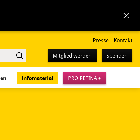
Presse
Kontakt
Mitglied werden
Spenden
pen
Infomaterial
PRO RETINA +