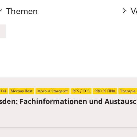
Themen
V
Tel
Morbus Best
Morbus Stargardt
RCS / CCS
PRO RETINA
Therapie
sden: Fachinformationen und Austaus