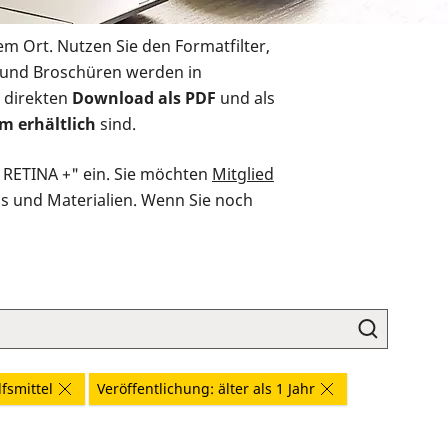
em Ort. Nutzen Sie den Formatfilter,
r und Broschüren werden in
 direkten
Download als PDF
und als
m erhältlich
sind.
O RETINA +" ein. Sie möchten
Mitglied
ds und Materialien. Wenn Sie noch
fsmittel
Veröffentlichung: älter als 1 Jahr