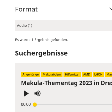
Format
Audio (1)
Es wurde 1 Ergebnis gefunden.
Suchergebnisse
Angehörige
Makulaödem
Hilfsmittel
AMD
LHON
Mac
Makula-Thementag 2023 in Dre
Press
00:00
Enter