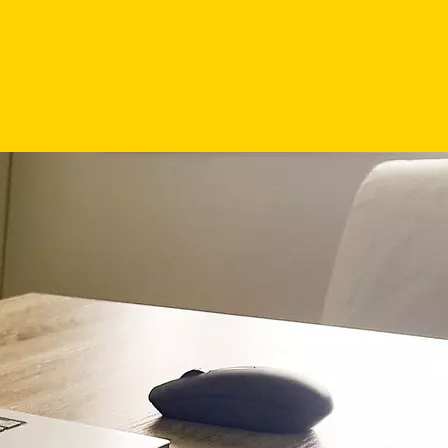
inem Ort
 können? Schauen Sie sich die
nderte Menschen an.