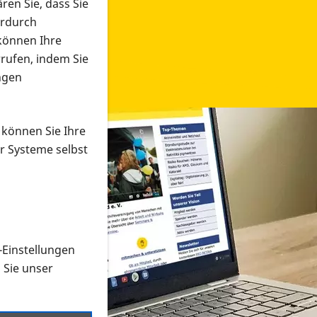
ren Sie, dass Sie
erdurch
 können Ihre
rrufen, indem Sie
ngen
 können Sie Ihre
r Systeme selbst
-Einstellungen
 in verschiedenen Formaten an e
n Sie unser
onmaterial suchen und dieses bestellen bzw. herunterladen
al auf der PRO RETINA-Website für blinde und sehbehi