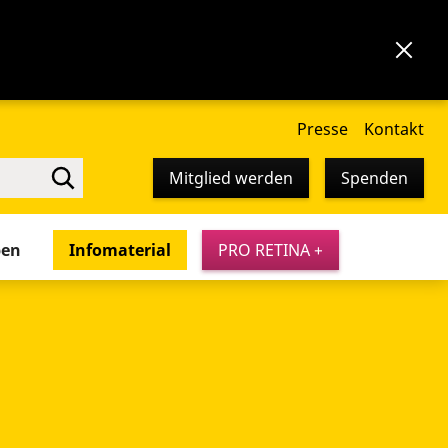
Presse
Kontakt
Mitglied werden
Spenden
pen
Infomaterial
PRO RETINA +