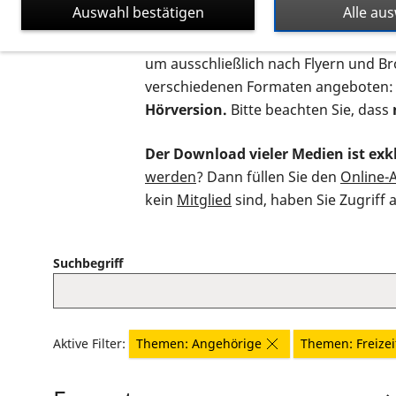
Auswahl bestätigen
Alle au
Auf dieser Seite finden Sie sämtliche
um ausschließlich nach Flyern und B
verschiedenen Formaten angeboten:
Hörversion.
Bitte beachten Sie, dass
Der Download vieler Medien ist exkl
werden
? Dann füllen Sie den
Online-
kein
Mitglied
sind, haben Sie Zugriff 
Suchbegriff
Aktive Filter:
Themen: Angehörige
Themen: Freizei