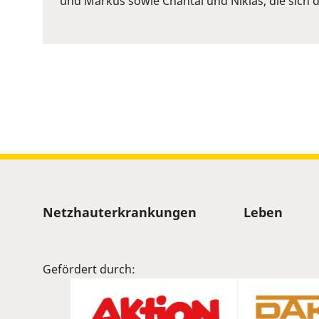
und Markus sowie Chantal und Niklas, die sich d
to
show
volume
slider.
Sitemap
Netzhauterkrankungen
Leben
Gefördert durch: