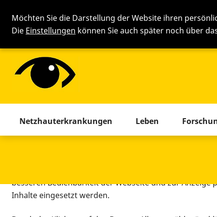
Möchten Sie die Darstellung der Website ihren persönl
Die
Einstellungen
können Sie auch später noch über d
Cookie-Einstellung
Menü mit allen Seiten. Drücken 
Netzhauterkrankungen
Leben
Forschu
Diese Webseite setzt verschiedene Cookies und Tracking
beinhaltet Cookies und Tracking-Tools, die für den Betr
technisch notwendig sind, die zu statistischen Zwecken
besseren Bedienbarkeit der Webseite und zur Anzeige p
Inhalte eingesetzt werden.