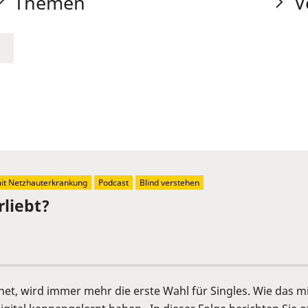
Themen
V
t Netzhauterkrankung
Podcast
Blind verstehen
rliebt?
rnet, wird immer mehr die erste Wahl für Singles. Wie das m