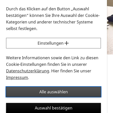
Vorlesen
Durch das Klicken auf den Button „Auswahl
bestätigen“ können Sie Ihre Auswahl der Cookie-
Alle Infomaterialien in verschiedenen
Kategorien und anderer technischer Systeme
Formaten an einem Ort
selbst festlegen.
Sie möchten wissen, wie Sie nach Infonmaterial
suchen und dieses bestellen bzw. herunterladen
Einstellungen
können? Schauen Sie sich die
Erklärvideos zum
Thema Infomaterial auf der PRO RETINA-Website
Weitere Informationen sowie den Link zu diesen
für blinde und sehbehinderte Menschen an.
Cookie-Einstellungen finden Sie in unserer
Datenschutzerklärung
. Hier finden Sie unser
Auf dieser Seite finden Sie sämtliches Infomaterial
Impressum
.
der PRO RETINA in all seinen Formaten an einem
Ort. Nutzen Sie den Formatfilter, um ausschließlich
Alle auswählen
nach Flyern und Broschüren, Audios oder Videos zu
suchen. Die meisten Flyer und Broschüren werden in
Auswahl bestätigen
verschiedenen Formaten angeboten: zur