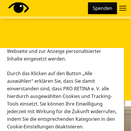
Cookie-Einstellungen
Spenden
Diese Webseite setzt verschiedene Cookies und
Tracking-Tools ein. Dies beinhaltet Cookies und
Tracking-Tools, die für den Betrieb der Webseite
technisch notwendig sind, die zu statistischen
Zwecken sowie zur besseren Bedienbarkeit der
Webseite und zur Anzeige personalisierter
Inhalte eingesetzt werden.
Durch das Klicken auf den Button „Alle
auswählen“ erklären Sie, dass Sie damit
einverstanden sind, dass PRO RETINA e. V. alle
hierdurch ausgewählten Cookies und Tracking-
Tools einsetzt. Sie können Ihre Einwilligung
jederzeit mit Wirkung für die Zukunft widerrufen,
Infomaterial
indem Sie die entsprechenden Kategorien in den
Infomaterial
Cookie-Einstellungen deaktivieren.