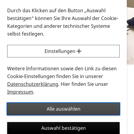
Vorlesen
Durch das Klicken auf den Button „Auswahl
bestätigen“ können Sie Ihre Auswahl der Cookie-
Alle Infomaterialien in verschiedenen
Kategorien und anderer technischer Systeme
Formaten an einem Ort
selbst festlegen.
Sie möchten wissen, wie Sie nach Infonmaterial
suchen und dieses bestellen bzw. herunterladen
Einstellungen
können? Schauen Sie sich die
Erklärvideos zum
Thema Infomaterial auf der PRO RETINA-Website
Weitere Informationen sowie den Link zu diesen
für blinde und sehbehinderte Menschen an.
Cookie-Einstellungen finden Sie in unserer
Datenschutzerklärung
. Hier finden Sie unser
Auf dieser Seite finden Sie sämtliches Infomaterial
Impressum
.
der PRO RETINA in all seinen Formaten an einem
Ort. Nutzen Sie den Formatfilter, um ausschließlich
Alle auswählen
nach Flyern und Broschüren, Audios oder Videos zu
suchen. Die meisten Flyer und Broschüren werden in
Auswahl bestätigen
verschiedenen Formaten angeboten: zur