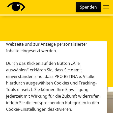
Cookie-Einstellungen
Spenden
Diese Webseite setzt verschiedene Cookies und
Tracking-Tools ein. Dies beinhaltet Cookies und
Tracking-Tools, die für den Betrieb der Webseite
technisch notwendig sind, die zu statistischen
Zwecken sowie zur besseren Bedienbarkeit der
Webseite und zur Anzeige personalisierter
Inhalte eingesetzt werden.
Durch das Klicken auf den Button „Alle
auswählen“ erklären Sie, dass Sie damit
einverstanden sind, dass PRO RETINA e. V. alle
hierdurch ausgewählten Cookies und Tracking-
Tools einsetzt. Sie können Ihre Einwilligung
jederzeit mit Wirkung für die Zukunft widerrufen,
Infomaterial
indem Sie die entsprechenden Kategorien in den
Infomaterial
Cookie-Einstellungen deaktivieren.