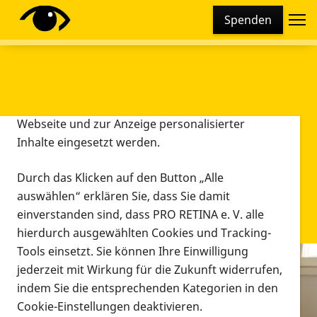
Cookie-Einstellungen
Spenden
Diese Webseite setzt verschiedene Cookies und
Tracking-Tools ein. Dies beinhaltet Cookies und
Tracking-Tools, die für den Betrieb der Webseite
technisch notwendig sind, die zu statistischen
Zwecken sowie zur besseren Bedienbarkeit der
Webseite und zur Anzeige personalisierter
Inhalte eingesetzt werden.
Durch das Klicken auf den Button „Alle
auswählen“ erklären Sie, dass Sie damit
einverstanden sind, dass PRO RETINA e. V. alle
hierdurch ausgewählten Cookies und Tracking-
Tools einsetzt. Sie können Ihre Einwilligung
jederzeit mit Wirkung für die Zukunft widerrufen,
Infomaterial
indem Sie die entsprechenden Kategorien in den
Infomaterial
Cookie-Einstellungen deaktivieren.