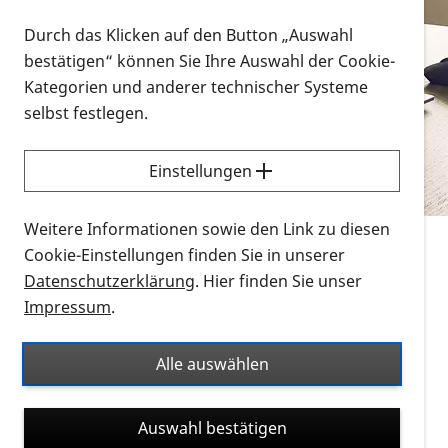
Vorlesen
Durch das Klicken auf den Button „Auswahl
bestätigen“ können Sie Ihre Auswahl der Cookie-
Alle Infomaterialien in verschiedenen
Kategorien und anderer technischer Systeme
Formaten an einem Ort
selbst festlegen.
Sie möchten wissen, wie Sie nach Infonmaterial
suchen und dieses bestellen bzw. herunterladen
Einstellungen
können? Schauen Sie sich die
Erklärvideos zum
Thema Infomaterial auf der PRO RETINA-Website
Weitere Informationen sowie den Link zu diesen
für blinde und sehbehinderte Menschen an.
Cookie-Einstellungen finden Sie in unserer
Datenschutzerklärung
. Hier finden Sie unser
Auf dieser Seite finden Sie sämtliches Infomaterial
Impressum
.
der PRO RETINA in all seinen Formaten an einem
Ort. Nutzen Sie den Formatfilter, um ausschließlich
Alle auswählen
nach Flyern und Broschüren, Audios oder Videos zu
suchen. Die meisten Flyer und Broschüren werden in
Auswahl bestätigen
verschiedenen Formaten angeboten: zur