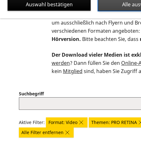
Auswahl bestätigen
Alle au
Auf dieser Seite finden Sie sämtliche
um ausschließlich nach Flyern und B
verschiedenen Formaten angeboten:
Hörversion.
Bitte beachten Sie, dass
Der Download vieler Medien ist exkl
werden
? Dann füllen Sie den
Online-
kein
Mitglied
sind, haben Sie Zugriff 
Suchbegriff
Aktive Filter:
Format: Video
Themen: PRO RETINA
Alle Filter entfernen