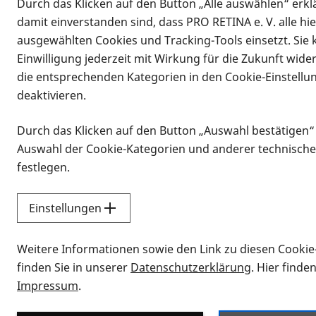
Durch das Klicken auf den Button „Alle auswählen“ erklä
damit einverstanden sind, dass PRO RETINA e. V. alle hi
ausgewählten Cookies und Tracking-Tools einsetzt. Sie
Einwilligung jederzeit mit Wirkung für die Zukunft wide
die entsprechenden Kategorien in den Cookie-Einstellu
deaktivieren.
Durch das Klicken auf den Button „Auswahl bestätigen“
Infomaterial
Auswahl der Cookie-Kategorien und anderer technische
Infomaterial
festlegen.
Einstellungen
Vorlesen
Weitere Informationen sowie den Link zu diesen Cookie
Alle Infomaterialien
finden Sie in unserer
Datenschutzerklärung
. Hier finde
Impressum
.
Sie möchten wissen, wie Sie nach Inf
Erklärvideos zum Thema Infomateri