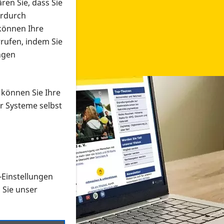
ren Sie, dass Sie
erdurch
 können Ihre
rrufen, indem Sie
ngen
 können Sie Ihre
r Systeme selbst
-Einstellungen
 in verschiedenen Formaten an e
n Sie unser
onmaterial suchen und dieses bestellen bzw. herunterladen
al auf der PRO RETINA-Website für blinde und sehbehi