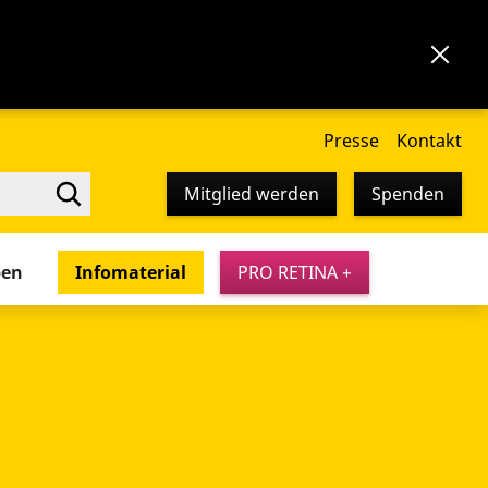
Presse
Kontakt
Mitglied werden
Spenden
pen
Infomaterial
PRO RETINA +