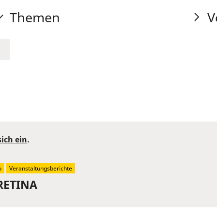
Themen
V
sich ein
.
o
Veranstaltungsberichte
 RETINA