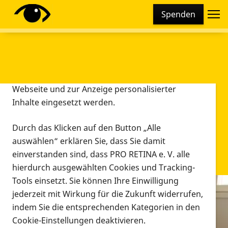
Cookie-Einstellungen
Spenden
Diese Webseite setzt verschiedene Cookies und
Tracking-Tools ein. Dies beinhaltet Cookies und
Tracking-Tools, die für den Betrieb der Webseite
technisch notwendig sind, die zu statistischen
Zwecken sowie zur besseren Bedienbarkeit der
Webseite und zur Anzeige personalisierter
Inhalte eingesetzt werden.
Durch das Klicken auf den Button „Alle
auswählen“ erklären Sie, dass Sie damit
einverstanden sind, dass PRO RETINA e. V. alle
hierdurch ausgewählten Cookies und Tracking-
Tools einsetzt. Sie können Ihre Einwilligung
jederzeit mit Wirkung für die Zukunft widerrufen,
Infomaterial
indem Sie die entsprechenden Kategorien in den
Infomaterial
Cookie-Einstellungen deaktivieren.