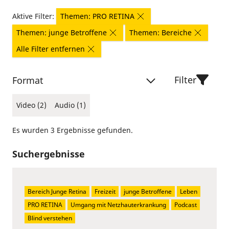
Aktive Filter:
Themen: PRO RETINA
Themen: junge Betroffene
Themen: Bereiche
Alle Filter entfernen
Filter
Format
Video (2)
Audio (1)
Es wurden 3 Ergebnisse gefunden.
Suchergebnisse
Bereich Junge Retina
Freizeit
junge Betroffene
Leben
PRO RETINA
Umgang mit Netzhauterkrankung
Podcast
Blind verstehen