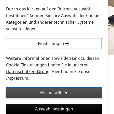
Vorlesen
Durch das Klicken auf den Button „Auswahl
bestätigen“ können Sie Ihre Auswahl der Cookie-
Alle Infomaterialien in verschiedenen
Kategorien und anderer technischer Systeme
Formaten an einem Ort
selbst festlegen.
Sie möchten wissen, wie Sie nach Infonmaterial
suchen und dieses bestellen bzw. herunterladen
Einstellungen
können? Schauen Sie sich die
Erklärvideos zum
Thema Infomaterial auf der PRO RETINA-Website
Weitere Informationen sowie den Link zu diesen
für blinde und sehbehinderte Menschen an.
Cookie-Einstellungen finden Sie in unserer
Datenschutzerklärung
. Hier finden Sie unser
Auf dieser Seite finden Sie sämtliches Infomaterial
Impressum
.
der PRO RETINA in all seinen Formaten an einem
Ort. Nutzen Sie den Formatfilter, um ausschließlich
Alle auswählen
nach Flyern und Broschüren, Audios oder Videos zu
suchen. Die meisten Flyer und Broschüren werden in
Auswahl bestätigen
verschiedenen Formaten angeboten: zur