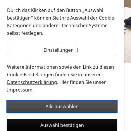
Vorlesen
Durch das Klicken auf den Button „Auswahl
bestätigen“ können Sie Ihre Auswahl der Cookie-
Alle Infomaterialien in verschiedenen
Kategorien und anderer technischer Systeme
Formaten an einem Ort
selbst festlegen.
Sie möchten wissen, wie Sie nach Infonmaterial
suchen und dieses bestellen bzw. herunterladen
Einstellungen
können? Schauen Sie sich die
Erklärvideos zum
Thema Infomaterial auf der PRO RETINA-Website
Weitere Informationen sowie den Link zu diesen
für blinde und sehbehinderte Menschen an.
Cookie-Einstellungen finden Sie in unserer
Datenschutzerklärung
. Hier finden Sie unser
Auf dieser Seite finden Sie sämtliches Infomaterial
Impressum
.
der PRO RETINA in all seinen Formaten an einem
Ort. Nutzen Sie den Formatfilter, um ausschließlich
Alle auswählen
nach Flyern und Broschüren, Audios oder Videos zu
suchen. Die meisten Flyer und Broschüren werden in
Auswahl bestätigen
verschiedenen Formaten angeboten: zur