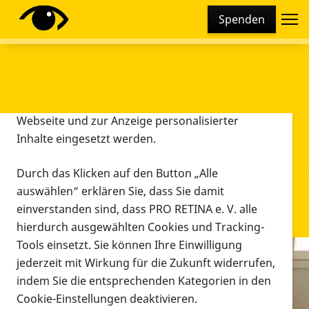
Cookie-Einstellungen
Spenden
Diese Webseite setzt verschiedene Cookies und
Tracking-Tools ein. Dies beinhaltet Cookies und
Tracking-Tools, die für den Betrieb der Webseite
technisch notwendig sind, die zu statistischen
Zwecken sowie zur besseren Bedienbarkeit der
Webseite und zur Anzeige personalisierter
Inhalte eingesetzt werden.
Durch das Klicken auf den Button „Alle
auswählen“ erklären Sie, dass Sie damit
einverstanden sind, dass PRO RETINA e. V. alle
hierdurch ausgewählten Cookies und Tracking-
Tools einsetzt. Sie können Ihre Einwilligung
jederzeit mit Wirkung für die Zukunft widerrufen,
Infomaterial
indem Sie die entsprechenden Kategorien in den
Infomaterial
Cookie-Einstellungen deaktivieren.