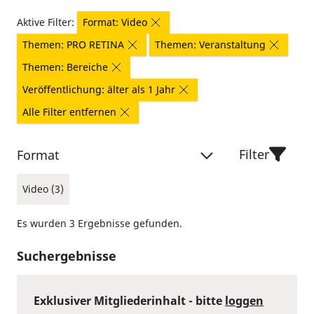
Aktive Filter:
Format: Video
Themen: PRO RETINA
Themen: Veranstaltung
Themen: Bereiche
Veröffentlichung: älter als 1 Jahr
Alle Filter entfernen
Filter
Format
Video (3)
Es wurden 3 Ergebnisse gefunden.
Suchergebnisse
Exklusiver Mitgliederinhalt - bitte
loggen