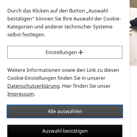
Vorlesen
Durch das Klicken auf den Button „Auswahl
bestätigen“ können Sie Ihre Auswahl der Cookie-
Alle Infomaterialien in verschiedenen
Kategorien und anderer technischer Systeme
Formaten an einem Ort
selbst festlegen.
Sie möchten wissen, wie Sie nach Infonmaterial
suchen und dieses bestellen bzw. herunterladen
Einstellungen
können? Schauen Sie sich die
Erklärvideos zum
Thema Infomaterial auf der PRO RETINA-Website
Weitere Informationen sowie den Link zu diesen
für blinde und sehbehinderte Menschen an.
Cookie-Einstellungen finden Sie in unserer
Datenschutzerklärung
. Hier finden Sie unser
Auf dieser Seite finden Sie sämtliches Infomaterial
Impressum
.
der PRO RETINA in all seinen Formaten an einem
Ort. Nutzen Sie den Formatfilter, um ausschließlich
Alle auswählen
nach Flyern und Broschüren, Audios oder Videos zu
suchen. Die meisten Flyer und Broschüren werden in
Auswahl bestätigen
verschiedenen Formaten angeboten: zur