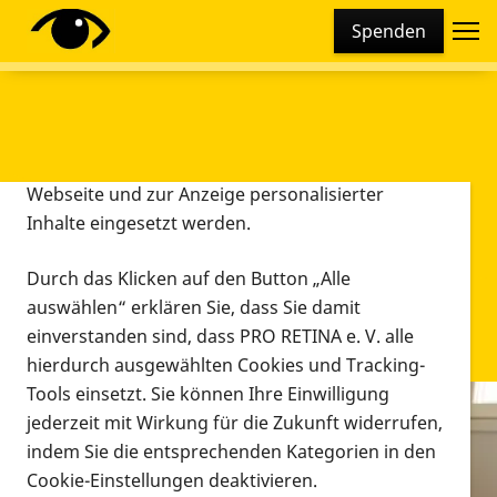
Cookie-Einstellungen
Spenden
Diese Webseite setzt verschiedene Cookies und
Tracking-Tools ein. Dies beinhaltet Cookies und
Tracking-Tools, die für den Betrieb der Webseite
technisch notwendig sind, die zu statistischen
Zwecken sowie zur besseren Bedienbarkeit der
Webseite und zur Anzeige personalisierter
Inhalte eingesetzt werden.
Durch das Klicken auf den Button „Alle
auswählen“ erklären Sie, dass Sie damit
einverstanden sind, dass PRO RETINA e. V. alle
hierdurch ausgewählten Cookies und Tracking-
Tools einsetzt. Sie können Ihre Einwilligung
jederzeit mit Wirkung für die Zukunft widerrufen,
Infomaterial
indem Sie die entsprechenden Kategorien in den
Infomaterial
Cookie-Einstellungen deaktivieren.